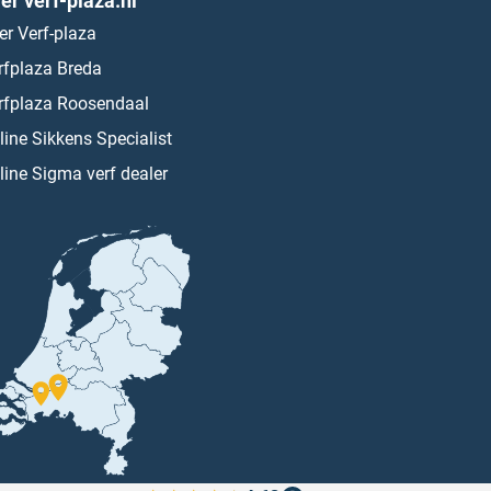
er verf-plaza.nl
er Verf-plaza
rfplaza Breda
rfplaza Roosendaal
line Sikkens Specialist
line Sigma verf dealer