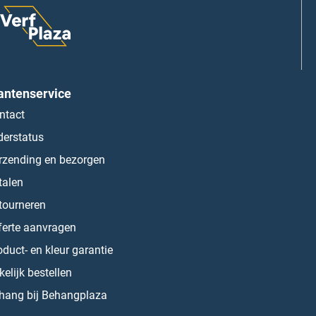
antenservice
ntact
derstatus
rzending en bezorgen
talen
tourneren
ferte aanvragen
oduct- en kleur garantie
kelijk bestellen
hang bij Behangplaza