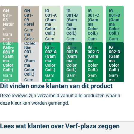
GN
GN
IG
IG
IG
IG
081-
081-
001-A
001-B
001-C
001-D
08
09
(Gam
(Gam
(Gam
(Gam
Natur
Forel
ma
ma
ma
ma
el
Color
Color
Color
Color
Gam
Coll.)
Coll.)
Coll.)
Coll.)
Gam
ma
ma
Color
Gam
Gam
Gam
Gam
Color
Collec
ma
ma
ma
ma
IG
IG
IG
IG
IG
IG
Collec
tion
Color
Color
Color
Color
001-E
001-
002-A
002-B
002-C
002-D
tion
Collec
Collec
Collec
Collec
(Gam
W
(Gam
(Gam
(Gam
(Gam
tion
tion
tion
tion
ma
(Gam
ma
ma
ma
ma
Color
ma
Color
Color
Color
Color
Coll.)
Color
Coll.)
Coll.)
Coll.)
Coll.)
Coll.)
Gam
Gam
Gam
Gam
Gam
ma
Gam
ma
ma
ma
ma
Color
ma
Color
Color
Color
Color
Dit vinden onze klanten van dit product
Collec
Color
Collec
Collec
Collec
Collec
tion
Collec
tion
tion
tion
tion
Deze reviews zijn verzameld vanuit alle producten waarin
tion
deze kleur kan worden gemengd.
Lees wat klanten over Verf-plaza zeggen