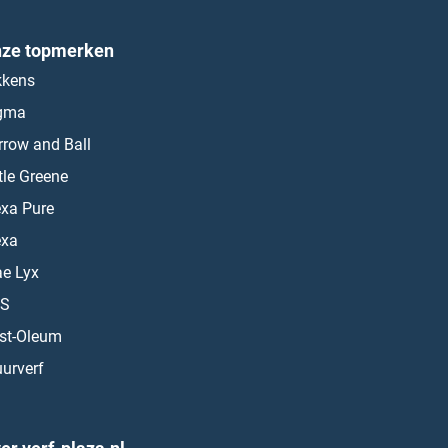
ze topmerken
kkens
gma
rrow and Ball
ttle Greene
exa Pure
exa
ae Lyx
S
st-Oleum
urverf