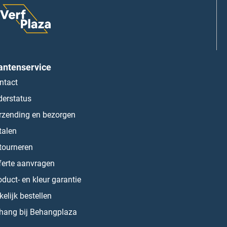
antenservice
ntact
derstatus
rzending en bezorgen
talen
tourneren
ferte aanvragen
oduct- en kleur garantie
kelijk bestellen
hang bij Behangplaza