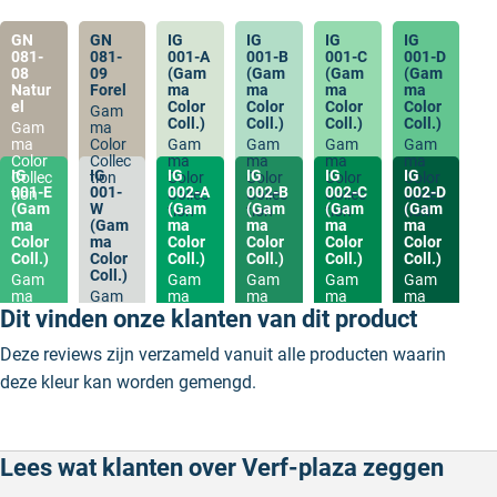
GN
GN
IG
IG
IG
IG
081-
081-
001-A
001-B
001-C
001-D
08
09
(Gam
(Gam
(Gam
(Gam
Natur
Forel
ma
ma
ma
ma
el
Color
Color
Color
Color
Gam
Coll.)
Coll.)
Coll.)
Coll.)
Gam
ma
ma
Color
Gam
Gam
Gam
Gam
Color
Collec
ma
ma
ma
ma
IG
IG
IG
IG
IG
IG
Collec
tion
Color
Color
Color
Color
001-E
001-
002-A
002-B
002-C
002-D
tion
Collec
Collec
Collec
Collec
(Gam
W
(Gam
(Gam
(Gam
(Gam
tion
tion
tion
tion
ma
(Gam
ma
ma
ma
ma
Color
ma
Color
Color
Color
Color
Coll.)
Color
Coll.)
Coll.)
Coll.)
Coll.)
Coll.)
Gam
Gam
Gam
Gam
Gam
ma
Gam
ma
ma
ma
ma
Color
ma
Color
Color
Color
Color
Dit vinden onze klanten van dit product
Collec
Color
Collec
Collec
Collec
Collec
tion
Collec
tion
tion
tion
tion
Deze reviews zijn verzameld vanuit alle producten waarin
tion
deze kleur kan worden gemengd.
Lees wat klanten over Verf-plaza zeggen