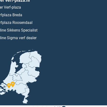
er verf-plaza.nl
er Verf-plaza
rfplaza Breda
rfplaza Roosendaal
line Sikkens Specialist
line Sigma verf dealer