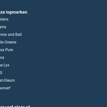
ze topmerken
kkens
gma
rrow and Ball
ttle Greene
exa Pure
exa
ae Lyx
S
st-Oleum
urverf