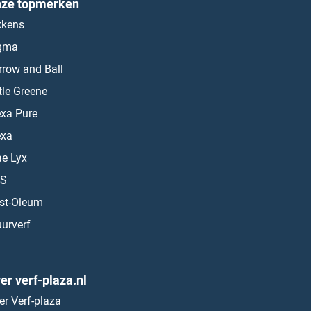
ze topmerken
kkens
gma
rrow and Ball
ttle Greene
exa Pure
exa
ae Lyx
S
st-Oleum
urverf
er verf-plaza.nl
er Verf-plaza