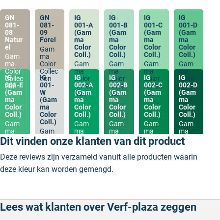
GN
GN
IG
IG
IG
IG
081-
081-
001-A
001-B
001-C
001-D
08
09
(Gam
(Gam
(Gam
(Gam
Natur
Forel
ma
ma
ma
ma
el
Color
Color
Color
Color
Gam
Coll.)
Coll.)
Coll.)
Coll.)
Gam
ma
ma
Color
Gam
Gam
Gam
Gam
Color
Collec
ma
ma
ma
ma
IG
IG
IG
IG
IG
IG
Collec
tion
Color
Color
Color
Color
001-E
001-
002-A
002-B
002-C
002-D
tion
Collec
Collec
Collec
Collec
(Gam
W
(Gam
(Gam
(Gam
(Gam
tion
tion
tion
tion
ma
(Gam
ma
ma
ma
ma
Color
ma
Color
Color
Color
Color
Coll.)
Color
Coll.)
Coll.)
Coll.)
Coll.)
Coll.)
Gam
Gam
Gam
Gam
Gam
ma
Gam
ma
ma
ma
ma
Color
ma
Color
Color
Color
Color
Dit vinden onze klanten van dit product
Collec
Color
Collec
Collec
Collec
Collec
tion
Collec
tion
tion
tion
tion
Deze reviews zijn verzameld vanuit alle producten waarin
tion
deze kleur kan worden gemengd.
Lees wat klanten over Verf-plaza zeggen