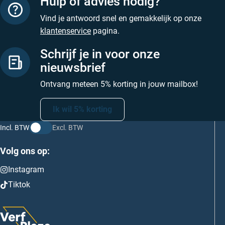
Hulp of advies nodig?
Vind je antwoord snel en gemakkelijk op onze
klantenservice
pagina.
Schrijf je in voor onze
nieuwsbrief
Ontvang meteen 5% korting in jouw mailbox!
Ik wil 5% korting
Incl. BTW
Excl. BTW
Volg ons op:
Instagram
Tiktok