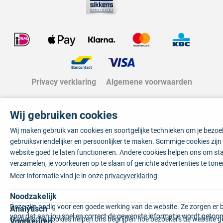
Privacy verklaring
Algemene voorwaarden
Wij gebruiken cookies
Wij maken gebruik van cookies en soortgelijke technieken om je bezo
gebruiksvriendelijker en persoonlijker te maken. Sommige cookies zij
website goed te laten functioneren. Andere cookies helpen ons om sta
verzamelen, je voorkeuren op te slaan of gerichte advertenties te tone
Meer informatie vind je in onze
privacyverklaring
Noodzakelijk
Deze zijn nodig voor een goede werking van de website. Ze zorgen er 
Analytisch
voor dat aan jou snel en correct de gewenste informatie wordt getoon
Statistische cookies helpen ons begrijpen hoe bezoekers de website g
Voorkeuren