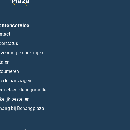
antenservice
ntact
derstatus
rzending en bezorgen
talen
tourneren
ferte aanvragen
oduct- en kleur garantie
kelijk bestellen
hang bij Behangplaza