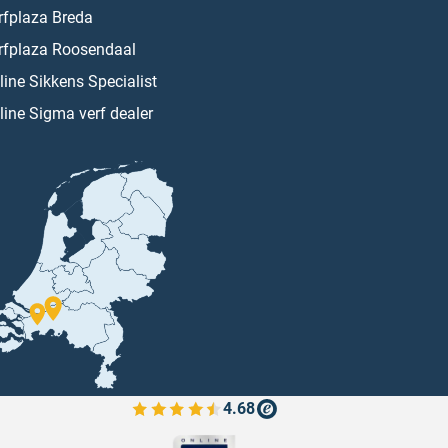
rfplaza Breda
rfplaza Roosendaal
line Sikkens Specialist
line Sigma verf dealer
4.68
Bekijk de verfplaza beoordelingen