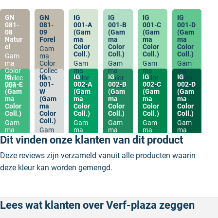
GN
GN
IG
IG
IG
IG
081-
081-
001-A
001-B
001-C
001-D
08
09
(Gam
(Gam
(Gam
(Gam
Natur
Forel
ma
ma
ma
ma
el
Color
Color
Color
Color
Gam
Coll.)
Coll.)
Coll.)
Coll.)
Gam
ma
ma
Color
Gam
Gam
Gam
Gam
Color
Collec
ma
ma
ma
ma
IG
IG
IG
IG
IG
IG
Collec
tion
Color
Color
Color
Color
001-E
001-
002-A
002-B
002-C
002-D
tion
Collec
Collec
Collec
Collec
(Gam
W
(Gam
(Gam
(Gam
(Gam
tion
tion
tion
tion
ma
(Gam
ma
ma
ma
ma
Color
ma
Color
Color
Color
Color
Coll.)
Color
Coll.)
Coll.)
Coll.)
Coll.)
Coll.)
Gam
Gam
Gam
Gam
Gam
ma
Gam
ma
ma
ma
ma
Color
ma
Color
Color
Color
Color
Dit vinden onze klanten van dit product
Collec
Color
Collec
Collec
Collec
Collec
tion
Collec
tion
tion
tion
tion
Deze reviews zijn verzameld vanuit alle producten waarin
tion
deze kleur kan worden gemengd.
Lees wat klanten over Verf-plaza zeggen