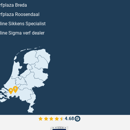
rfplaza Breda
rfplaza Roosendaal
line Sikkens Specialist
line Sigma verf dealer
4.68
Bekijk de verfplaza beoordelingen