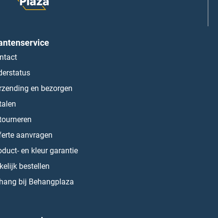
antenservice
ntact
derstatus
rzending en bezorgen
talen
tourneren
ferte aanvragen
oduct- en kleur garantie
kelijk bestellen
hang bij Behangplaza