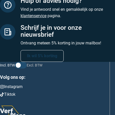
Hulp of advies nodig?
Vind je antwoord snel en gemakkelijk op onze
klantenservice
pagina.
Schrijf je in voor onze
nieuwsbrief
Ontvang meteen 5% korting in jouw mailbox!
Ik wil 5% korting
Incl. BTW
Excl. BTW
Volg ons op:
Instagram
Tiktok