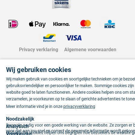
Privacy verklaring
Algemene voorwaarden
Wij gebruiken cookies
Wij maken gebruik van cookies en soortgelijke technieken om je bezo
gebruiksvriendelijker en persoonlijker te maken. Sommige cookies zij
website goed te laten functioneren. Andere cookies helpen ons om sta
verzamelen, je voorkeuren op te slaan of gerichte advertenties te tone
Meer informatie vind je in onze
privacyverklaring
Noodzakelijk
Deze zijn nodig voor een goede werking van de website. Ze zorgen er 
Analytisch
voor dat aan jou snel en correct de gewenste informatie wordt getoon
Statistische cookies helpen ons begrijpen hoe bezoekers de website g
Voorkeuren