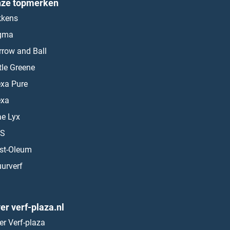
ze topmerken
kkens
gma
rrow and Ball
ttle Greene
exa Pure
exa
ae Lyx
S
st-Oleum
urverf
er verf-plaza.nl
er Verf-plaza