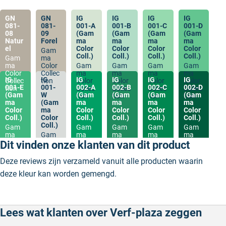
GN
GN
IG
IG
IG
IG
081-
081-
001-A
001-B
001-C
001-D
08
09
(Gam
(Gam
(Gam
(Gam
Natur
Forel
ma
ma
ma
ma
el
Color
Color
Color
Color
Gam
Coll.)
Coll.)
Coll.)
Coll.)
Gam
ma
ma
Color
Gam
Gam
Gam
Gam
Color
Collec
ma
ma
ma
ma
IG
IG
IG
IG
IG
IG
Collec
tion
Color
Color
Color
Color
001-E
001-
002-A
002-B
002-C
002-D
tion
Collec
Collec
Collec
Collec
(Gam
W
(Gam
(Gam
(Gam
(Gam
tion
tion
tion
tion
ma
(Gam
ma
ma
ma
ma
Color
ma
Color
Color
Color
Color
Coll.)
Color
Coll.)
Coll.)
Coll.)
Coll.)
Coll.)
Gam
Gam
Gam
Gam
Gam
ma
Gam
ma
ma
ma
ma
Color
ma
Color
Color
Color
Color
Dit vinden onze klanten van dit product
Collec
Color
Collec
Collec
Collec
Collec
tion
Collec
tion
tion
tion
tion
Deze reviews zijn verzameld vanuit alle producten waarin
tion
deze kleur kan worden gemengd.
Lees wat klanten over Verf-plaza zeggen