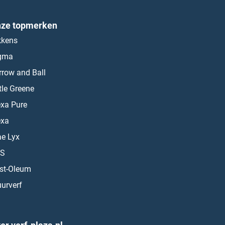
ze topmerken
kkens
gma
rrow and Ball
ttle Greene
exa Pure
exa
ae Lyx
S
st-Oleum
urverf