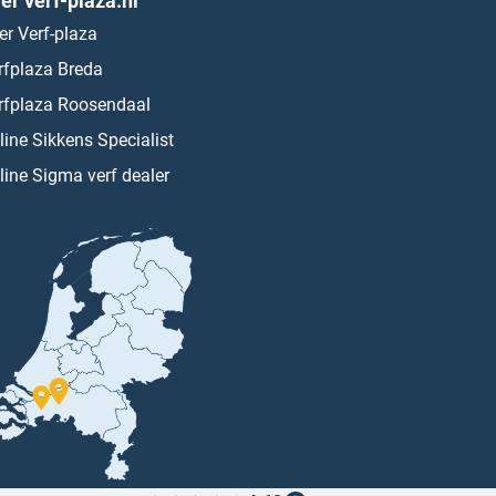
er verf-plaza.nl
er Verf-plaza
rfplaza Breda
rfplaza Roosendaal
line Sikkens Specialist
line Sigma verf dealer