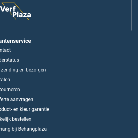
antenservice
ntact
derstatus
rzending en bezorgen
talen
tourneren
ferte aanvragen
oduct- en kleur garantie
kelijk bestellen
hang bij Behangplaza