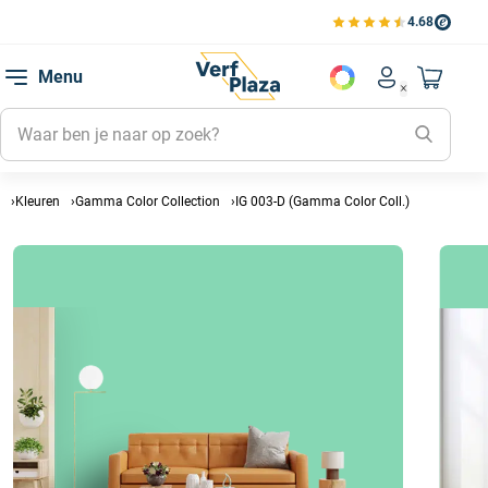
4.68
Bekijk de verfplaza beoord
Mijn be
Menu
Mijn pa
Account men
Naar mi
Mijn kl
Mijn g
Inlogge
Kleuren
Gamma Color Collection
IG 003-D (Gamma Color Coll.)