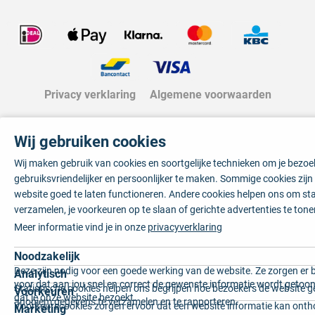
Privacy verklaring
Algemene voorwaarden
Wij gebruiken cookies
Wij maken gebruik van cookies en soortgelijke technieken om je bezo
gebruiksvriendelijker en persoonlijker te maken. Sommige cookies zij
website goed te laten functioneren. Andere cookies helpen ons om sta
verzamelen, je voorkeuren op te slaan of gerichte advertenties te tone
Meer informatie vind je in onze
privacyverklaring
Noodzakelijk
Deze zijn nodig voor een goede werking van de website. Ze zorgen er 
Analytisch
voor dat aan jou snel en correct de gewenste informatie wordt getoon
Statistische cookies helpen ons begrijpen hoe bezoekers de website g
Voorkeuren
dat je onze website bezoekt.
anoniem gegevens te verzamelen en te rapporteren.
Voorkeurscookies zorgen ervoor dat een website informatie kan onth
Marketing