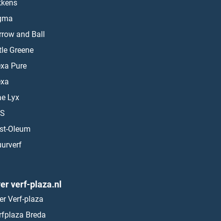
kkens
gma
rrow and Ball
ttle Greene
exa Pure
exa
ae Lyx
S
st-Oleum
urverf
er verf-plaza.nl
er Verf-plaza
rfplaza Breda