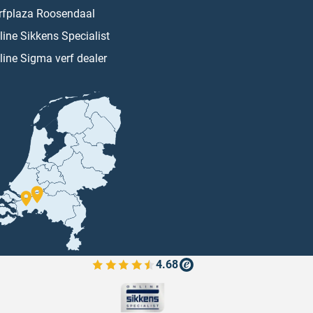
rfplaza Roosendaal
line Sikkens Specialist
line Sigma verf dealer
4.68
Bekijk de verfplaza beoordelingen