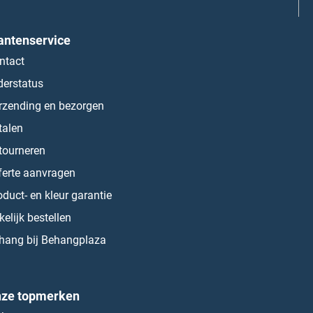
antenservice
ntact
derstatus
rzending en bezorgen
talen
tourneren
ferte aanvragen
oduct- en kleur garantie
kelijk bestellen
hang bij Behangplaza
ze topmerken