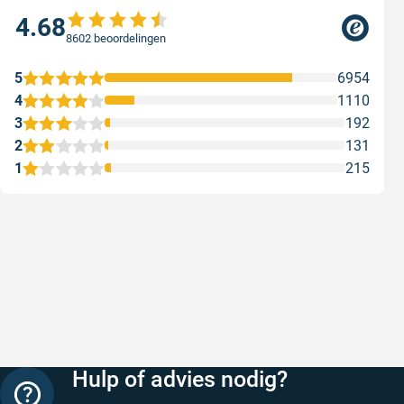
4.68
8602 beoordelingen
5
6954
4
1110
3
192
2
131
1
215
Snelle levering
Keurig
Snelle levering!
Goed verp
prijs
Geschreven door Nancy K. op 7 augustus 2026
Geschreve
Hulp of advies nodig?