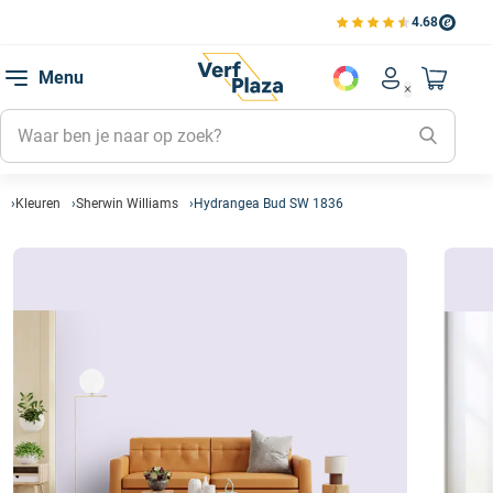
4.68
Bekijk de verfplaza beoord
Mijn be
Menu
Mijn pa
Account men
Naar mi
Mijn kl
Mijn g
Inlogge
Kleuren
Sherwin Williams
Hydrangea Bud SW 1836