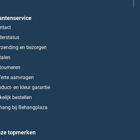
antenservice
ntact
derstatus
rzending en bezorgen
talen
tourneren
ferte aanvragen
oduct- en kleur garantie
kelijk bestellen
hang bij Behangplaza
ze topmerken