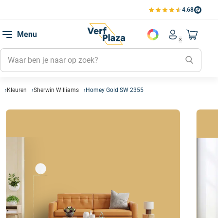
4.68
Bekijk de verfplaza beoord
Mijn be
Menu
Mijn pa
Account men
Naar mi
Mijn kl
Mijn g
Inlogge
Kleuren
Sherwin Williams
Homey Gold SW 2355