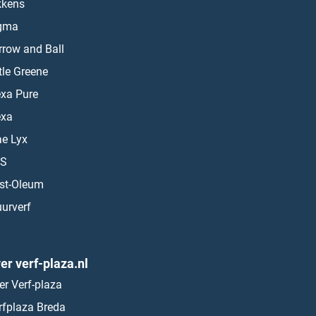
kkens
gma
rrow and Ball
ttle Greene
exa Pure
exa
ae Lyx
S
st-Oleum
urverf
er verf-plaza.nl
er Verf-plaza
rfplaza Breda