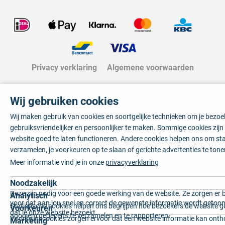
Privacy verklaring
Algemene voorwaarden
Wij gebruiken cookies
Wij maken gebruik van cookies en soortgelijke technieken om je bezo
gebruiksvriendelijker en persoonlijker te maken. Sommige cookies zij
website goed te laten functioneren. Andere cookies helpen ons om sta
verzamelen, je voorkeuren op te slaan of gerichte advertenties te tone
Meer informatie vind je in onze
privacyverklaring
Noodzakelijk
Deze zijn nodig voor een goede werking van de website. Ze zorgen er 
Analytisch
voor dat aan jou snel en correct de gewenste informatie wordt getoon
Statistische cookies helpen ons begrijpen hoe bezoekers de website g
Voorkeuren
dat je onze website bezoekt.
anoniem gegevens te verzamelen en te rapporteren.
Voorkeurscookies zorgen ervoor dat een website informatie kan onth
Marketing