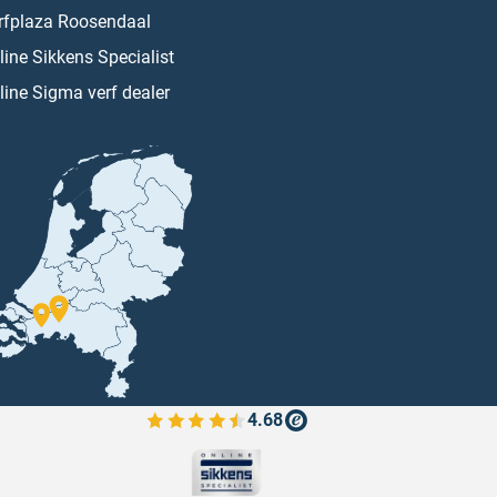
rfplaza Roosendaal
line Sikkens Specialist
line Sigma verf dealer
4.68
Bekijk de verfplaza beoordelingen