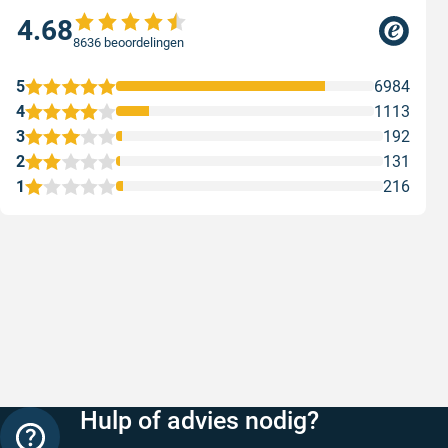
4.68
8636 beoordelingen
5
6984
4
1113
3
192
2
131
1
216
Snelle levering
Met (grat
Snelle levering, prijzen zijn goed. En
Met (grati
duidelijke website
sterren zi
Geschreven door Henri d. op 8 augustus 2026
Geschreven
Hulp of advies nodig?