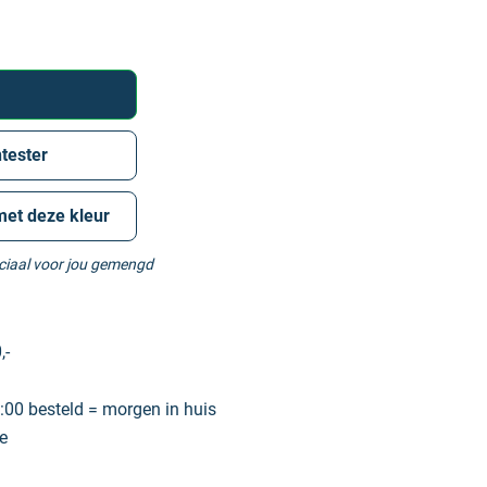
tester
met deze kleur
eciaal voor jou gemengd
,-
00 besteld = morgen in huis
e