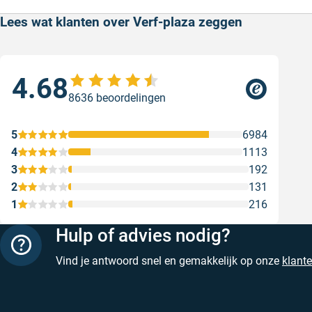
Lees wat klanten over Verf-plaza zeggen
4.68
Sne
8636 beoordelingen
Snel
web
5
6984
Gesc
4
1113
3
192
2
131
1
216
Hulp of advies nodig?
Vind je antwoord snel en gemakkelijk op onze
klant