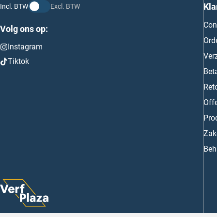
Kla
Incl. BTW
Excl. BTW
Con
Volg ons op:
Ord
Instagram
Ver
Tiktok
Bet
Ret
Off
Prod
Zake
Beh