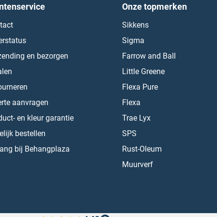
ntenservice
Onze topmerken
tact
Sikkens
erstatus
Sigma
zending en bezorgen
Farrow and Ball
alen
Little Greene
ourneren
Flexa Pure
erte aanvragen
Flexa
uct- en kleur garantie
Trae Lyx
lijk bestellen
SPS
ang bij Behangplaza
Rust-Oleum
Muurverf