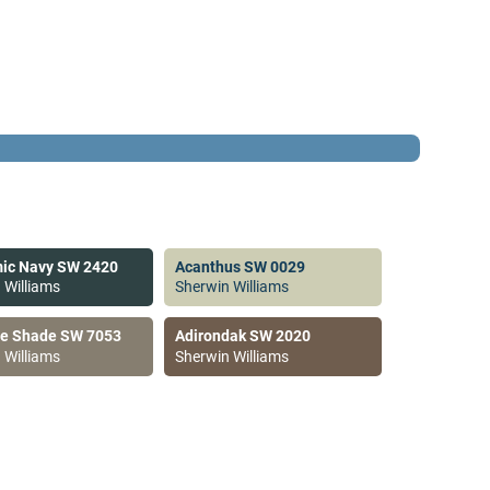
ic Navy SW 2420
Acanthus SW 0029
 Williams
Sherwin Williams
ve Shade SW 7053
Adirondak SW 2020
 Williams
Sherwin Williams