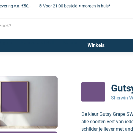
levering v.a. €50,-
Voor 21:00 besteld = morgen in huis*
Sigma
Farrow and Ball
Kleuren
Winkels
Guts
Sherwin W
De kleur Gutsy Grape SW
alle soorten verf van ie
schilder je liever met and