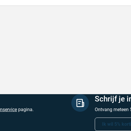
lle levering
Met (gr
le levering, prijzen zijn goed. En duidelijke
Met (gra
site
zijn
hreven door Henri d. op 8 augustus 2026
Geschrev
Schrijf je 
enservice
pagina.
Ontvang meteen 5
Ik wil 5% kort