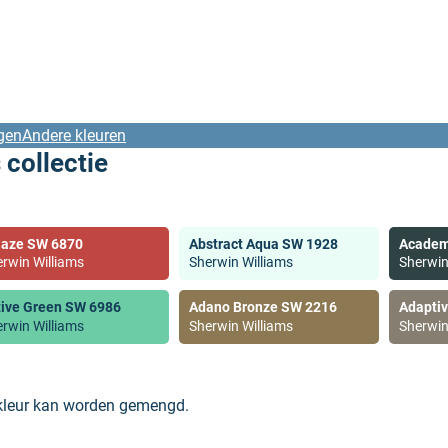
gen
Andere kleuren
 collectie
laze SW 6870
Abstract Aqua SW 1928
Academ
rwin Williams
Sherwin Williams
Sherwin
tive Green SW 6986
Adano Bronze SW 2216
Adapti
rwin Williams
Sherwin Williams
Sherwin
 kleur kan worden gemengd.