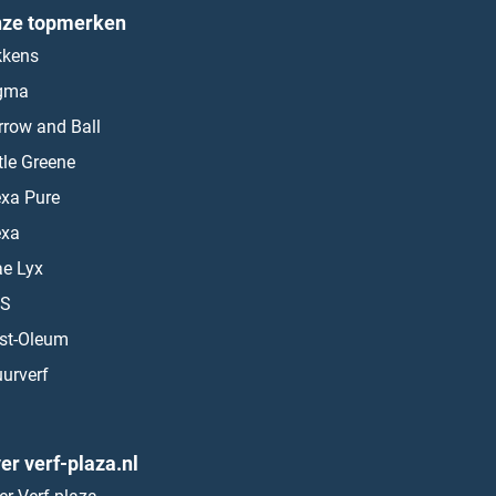
ze topmerken
kkens
gma
rrow and Ball
ttle Greene
exa Pure
exa
ae Lyx
S
st-Oleum
urverf
er verf-plaza.nl