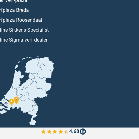
er Verf-plaza
rfplaza Breda
rfplaza Roosendaal
line Sikkens Specialist
line Sigma verf dealer
4.68
Bekijk de verfplaza beoordelingen