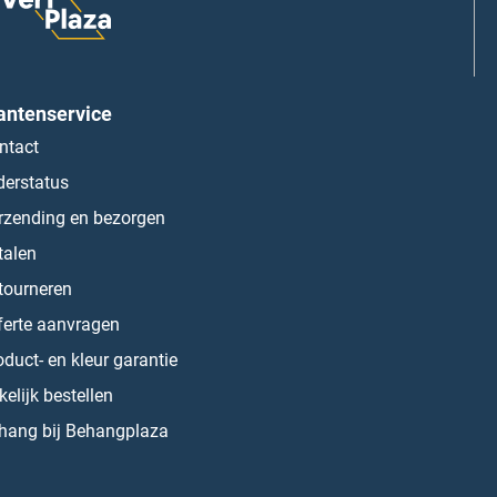
antenservice
ntact
derstatus
rzending en bezorgen
talen
tourneren
ferte aanvragen
oduct- en kleur garantie
kelijk bestellen
hang bij Behangplaza