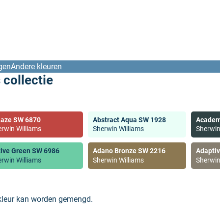
gen
Andere kleuren
 collectie
laze SW 6870
Abstract Aqua SW 1928
Academ
rwin Williams
Sherwin Williams
Sherwin
tive Green SW 6986
Adano Bronze SW 2216
Adapti
rwin Williams
Sherwin Williams
Sherwin
 kleur kan worden gemengd.