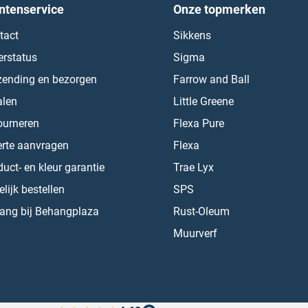
ntenservice
Onze topmerken
tact
Sikkens
erstatus
Sigma
zending en bezorgen
Farrow and Ball
alen
Little Greene
ourneren
Flexa Pure
erte aanvragen
Flexa
uct- en kleur garantie
Trae Lyx
lijk bestellen
SPS
ang bij Behangplaza
Rust-Oleum
Muurverf