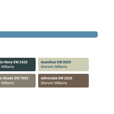
ic Navy SW 2420
Acanthus SW 0029
 Williams
Sherwin Williams
ve Shade SW 7053
Adirondak SW 2020
 Williams
Sherwin Williams