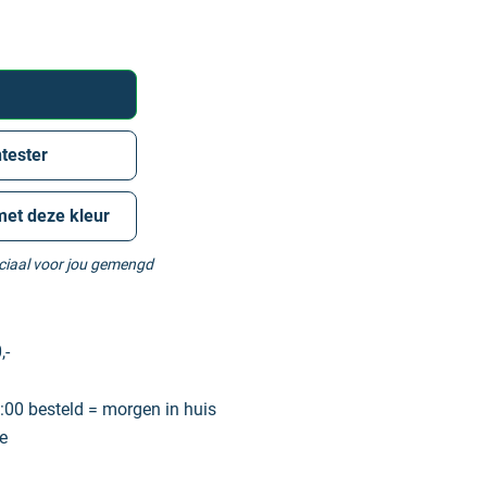
tester
met deze kleur
eciaal voor jou gemengd
,-
00 besteld = morgen in huis
e