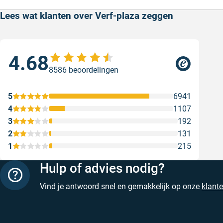
Lees wat klanten over Verf-plaza zeggen
4.68
Sne
8586 beoordelingen
Sne
Gesc
5
6941
4
1107
3
192
2
131
1
215
Hulp of advies nodig?
Vind je antwoord snel en gemakkelijk op onze
klant