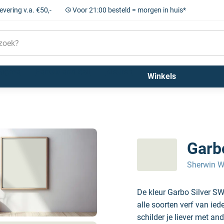
levering v.a. €50,-
Voor 21:00 besteld = morgen in huis*
Sigma
Farrow and Ball
Kleuren
Winkels
Garb
Sherwin W
De kleur Garbo Silver S
alle soorten verf van ie
schilder je liever met and