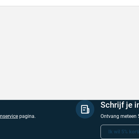
l en correct bezorgd
Prima verpakt e
l en correct bezorgd
Prima verpakt en
hreven door Heleen W. op 6 augustus 2026
Geschreven door Pa
Schrijf je 
enservice
pagina.
Ontvang meteen 5
Ik wil 5% kort