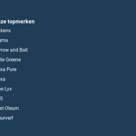
ze topmerken
kkens
gma
rrow and Ball
ttle Greene
exa Pure
exa
ae Lyx
S
st-Oleum
urverf