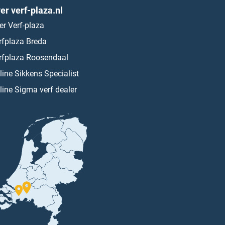
er verf-plaza.nl
er Verf-plaza
rfplaza Breda
rfplaza Roosendaal
line Sikkens Specialist
line Sigma verf dealer