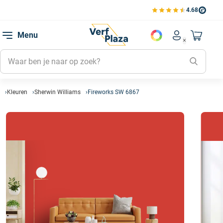
4.68
Bekijk de verfplaza beoord
Mijn be
Menu
Mijn pa
Account men
Naar mi
Mijn kl
Mijn g
Inlogge
Kleuren
Sherwin Williams
Fireworks SW 6867