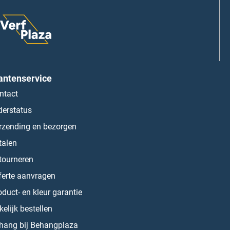
antenservice
ntact
derstatus
rzending en bezorgen
talen
tourneren
ferte aanvragen
oduct- en kleur garantie
kelijk bestellen
hang bij Behangplaza