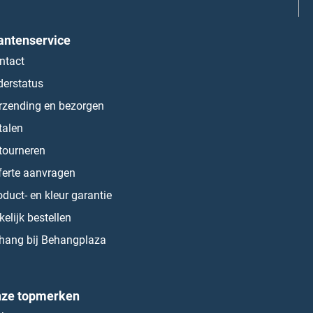
antenservice
ntact
derstatus
rzending en bezorgen
talen
tourneren
ferte aanvragen
oduct- en kleur garantie
kelijk bestellen
hang bij Behangplaza
ze topmerken