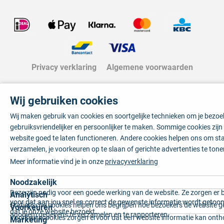
Privacy verklaring
Algemene voorwaarden
Wij gebruiken cookies
Wij maken gebruik van cookies en soortgelijke technieken om je bezo
gebruiksvriendelijker en persoonlijker te maken. Sommige cookies zij
website goed te laten functioneren. Andere cookies helpen ons om sta
verzamelen, je voorkeuren op te slaan of gerichte advertenties te tone
Meer informatie vind je in onze
privacyverklaring
Noodzakelijk
Deze zijn nodig voor een goede werking van de website. Ze zorgen er 
Analytisch
voor dat aan jou snel en correct de gewenste informatie wordt getoon
Statistische cookies helpen ons begrijpen hoe bezoekers de website g
Voorkeuren
dat je onze website bezoekt.
anoniem gegevens te verzamelen en te rapporteren.
Voorkeurscookies zorgen ervoor dat een website informatie kan onth
Marketing