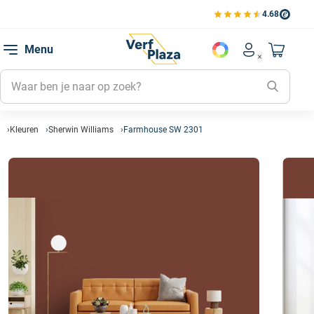
4.68
Bekijk de verfplaza beoord
Mijn be
Menu
Mijn pa
Account men
Naar mi
Mijn kl
Mijn g
Inlogge
Kleuren
Sherwin Williams
Farmhouse SW 2301