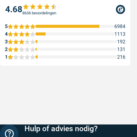
4.68
8636 beoordelingen
5
6984
4
1113
3
192
2
131
1
216
Snelle levering
Met (grat
Snelle levering, prijzen zijn goed. En
Met (grati
duidelijke website
sterren zi
Geschreven door Henri d. op 8 augustus 2026
Geschreven
Hulp of advies nodig?