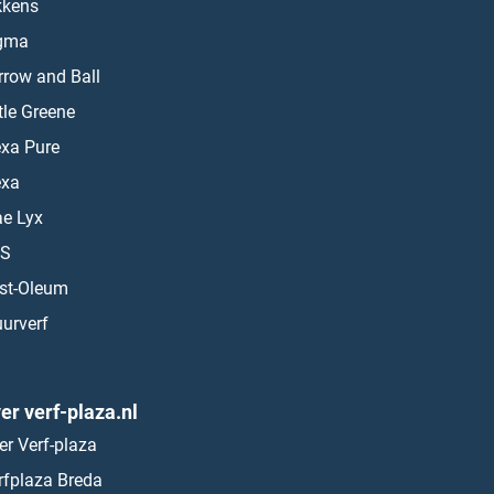
kkens
gma
rrow and Ball
ttle Greene
exa Pure
exa
ae Lyx
S
st-Oleum
urverf
er verf-plaza.nl
er Verf-plaza
rfplaza Breda