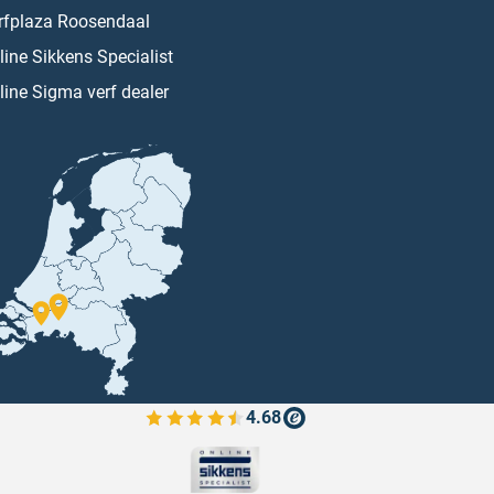
rfplaza Roosendaal
line Sikkens Specialist
line Sigma verf dealer
4.68
Bekijk de verfplaza beoordelingen