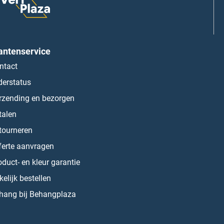
antenservice
ntact
derstatus
rzending en bezorgen
talen
tourneren
ferte aanvragen
oduct- en kleur garantie
kelijk bestellen
hang bij Behangplaza