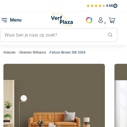
4.68
Bekijk de verfplaza beoord
Mijn be
Menu
Mijn pa
Account men
Naar mi
Mijn kl
Mijn g
Inlogge
Kleuren
Sherwin Williams
Falcon Brown SW 2069