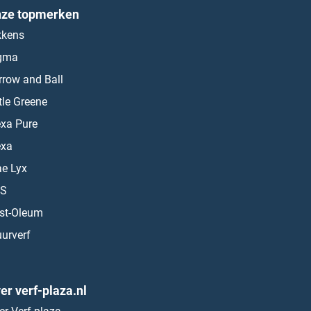
ze topmerken
kkens
gma
rrow and Ball
ttle Greene
exa Pure
exa
ae Lyx
S
st-Oleum
urverf
er verf-plaza.nl