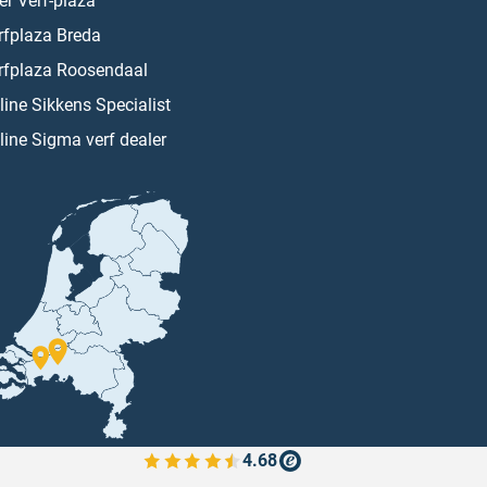
er Verf-plaza
rfplaza Breda
rfplaza Roosendaal
line Sikkens Specialist
line Sigma verf dealer
4.68
Bekijk de verfplaza beoordelingen