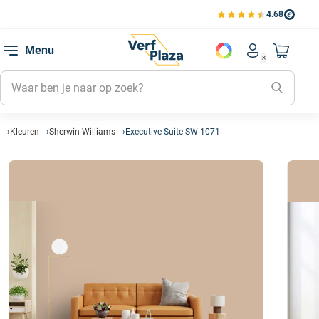
4.68
Bekijk de verfplaza beoord
Mijn be
Menu
Mijn pa
Account men
Naar mi
Mijn kl
Mijn g
Inlogge
Kleuren
Sherwin Williams
Executive Suite SW 1071