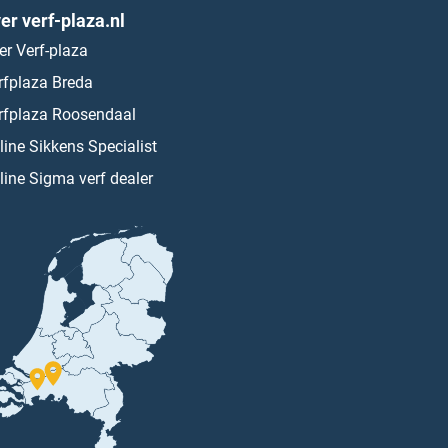
er verf-plaza.nl
er Verf-plaza
rfplaza Breda
rfplaza Roosendaal
line Sikkens Specialist
line Sigma verf dealer