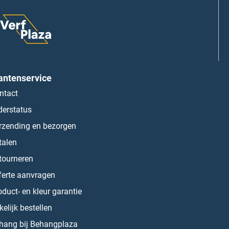
antenservice
ntact
derstatus
rzending en bezorgen
talen
tourneren
ferte aanvragen
oduct- en kleur garantie
kelijk bestellen
hang bij Behangplaza