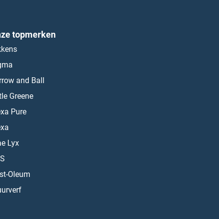
ze topmerken
kkens
gma
rrow and Ball
ttle Greene
exa Pure
exa
ae Lyx
S
st-Oleum
urverf