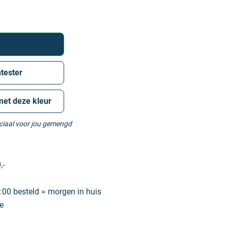
tester
met deze kleur
eciaal voor jou gemengd
,-
00 besteld = morgen in huis
e