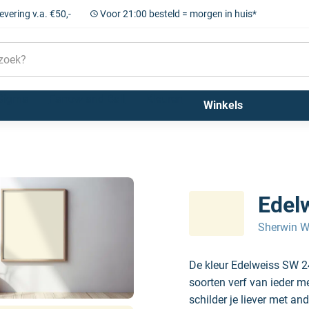
levering v.a. €50,-
Voor 21:00 besteld = morgen in huis*
Sigma
Farrow and Ball
Kleuren
Winkels
Edel
Sherwin W
De kleur Edelweiss SW 2
soorten verf van ieder m
schilder je liever met and