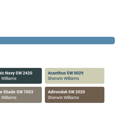
ic Navy SW 2420
Acanthus SW 0029
 Williams
Sherwin Williams
ve Shade SW 7053
Adirondak SW 2020
 Williams
Sherwin Williams