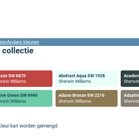
gen
Andere kleuren
 collectie
laze SW 6870
Abstract Aqua SW 1928
Academ
rwin Williams
Sherwin Williams
Sherwin
tive Green SW 6986
Adano Bronze SW 2216
Adapti
rwin Williams
Sherwin Williams
Sherwin
 kleur kan worden gemengd.