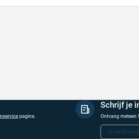
lle levering
Keurig
le levering!
Goed verpakt, sne
chreven door Nancy K. op 7 augustus 2026
Geschreven door O
Schrijf je 
enservice
pagina.
Ontvang meteen 5
Ik wil 5% kort