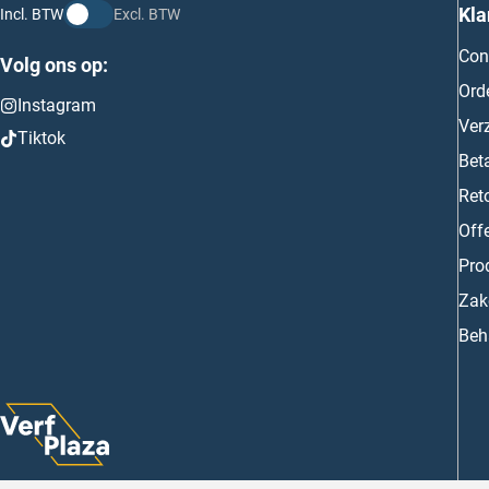
Kla
Incl. BTW
Excl. BTW
Con
Volg ons op:
Ord
Instagram
Ver
Tiktok
Bet
Ret
Off
Prod
Zake
Beh