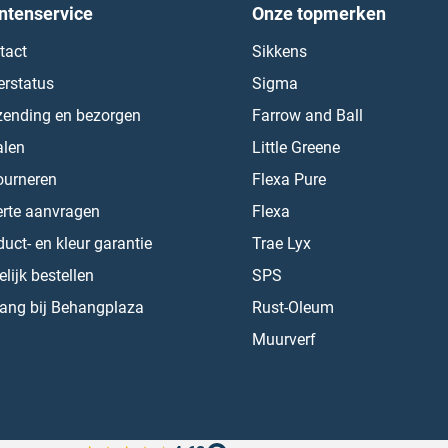
ntenservice
Onze topmerken
tact
Sikkens
erstatus
Sigma
zending en bezorgen
Farrow and Ball
alen
Little Greene
ourneren
Flexa Pure
erte aanvragen
Flexa
uct- en kleur garantie
Trae Lyx
lijk bestellen
SPS
ang bij Behangplaza
Rust-Oleum
Muurverf