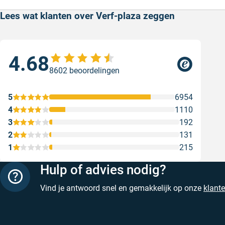
Lees wat klanten over Verf-plaza zeggen
4.68
Sne
8602 beoordelingen
Snel
Ges
5
6954
4
1110
3
192
2
131
1
215
Hulp of advies nodig?
Vind je antwoord snel en gemakkelijk op onze
klant