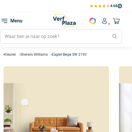
4.68
Bekijk de verfplaza beoord
Mijn be
Menu
Mijn pa
Account men
Naar mi
Mijn kl
Mijn g
Inlogge
Kleuren
Sherwin Williams
Eaglet Beige SW 2193