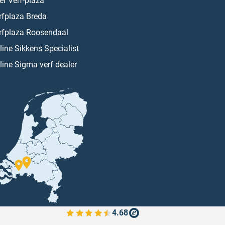
er Verf-plaza
rfplaza Breda
rfplaza Roosendaal
line Sikkens Specialist
line Sigma verf dealer
4.68
Bekijk de verfplaza beoordelingen