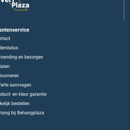
antenservice
ntact
derstatus
rzending en bezorgen
talen
tourneren
ferte aanvragen
oduct- en kleur garantie
kelijk bestellen
hang bij Behangplaza