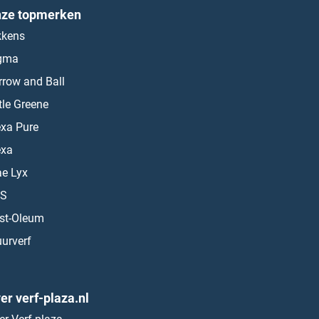
ze topmerken
kkens
gma
rrow and Ball
ttle Greene
exa Pure
exa
ae Lyx
S
st-Oleum
urverf
er verf-plaza.nl