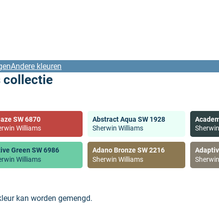
gen
Andere kleuren
 collectie
laze SW 6870
Abstract Aqua SW 1928
Academ
rwin Williams
Sherwin Williams
Sherwin
tive Green SW 6986
Adano Bronze SW 2216
Adapti
rwin Williams
Sherwin Williams
Sherwin
 kleur kan worden gemengd.