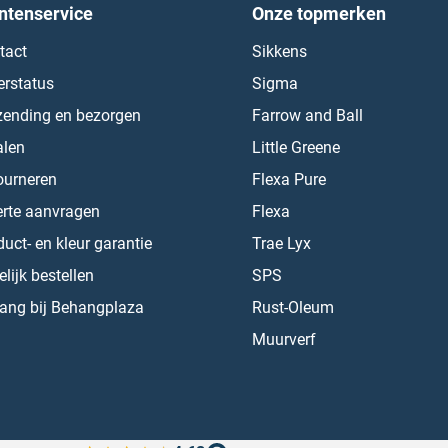
ntenservice
Onze topmerken
tact
Sikkens
erstatus
Sigma
zending en bezorgen
Farrow and Ball
alen
Little Greene
ourneren
Flexa Pure
erte aanvragen
Flexa
uct- en kleur garantie
Trae Lyx
lijk bestellen
SPS
ang bij Behangplaza
Rust-Oleum
Muurverf