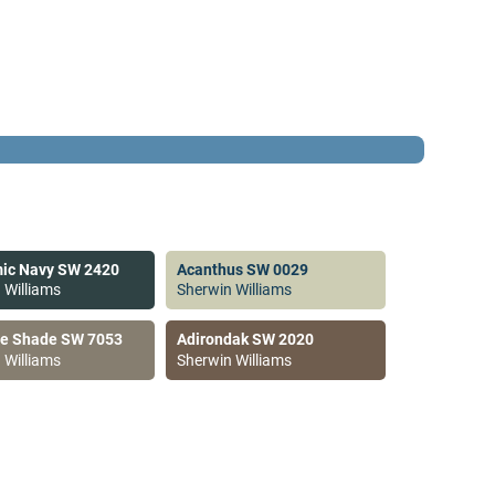
ic Navy SW 2420
Acanthus SW 0029
 Williams
Sherwin Williams
ve Shade SW 7053
Adirondak SW 2020
 Williams
Sherwin Williams