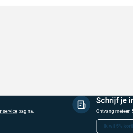
l en correct bezorgd
Prima verpakt e
l en correct bezorgd
Prima verpakt en
hreven door Heleen W. op 6 augustus 2026
Geschreven door Pa
Schrijf je 
enservice
pagina.
Ontvang meteen 5
Ik wil 5% kort