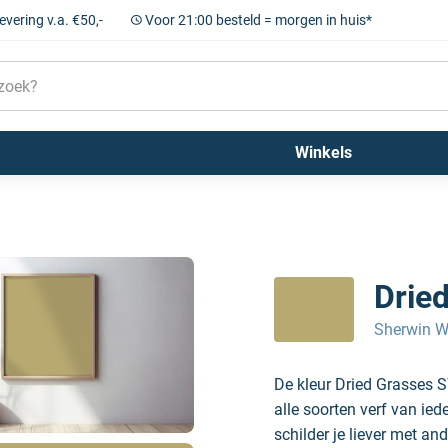
levering v.a. €50,-
Voor 21:00 besteld = morgen in huis*
Sigma
Farrow and Ball
Kleuren
Winkels
Drie
Sherwin W
De kleur Dried Grasses 
alle soorten verf van ie
schilder je liever met and