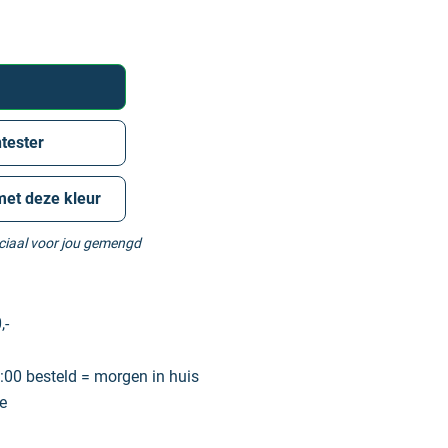
tester
met deze kleur
eciaal voor jou gemengd
,-
00 besteld = morgen in huis
e