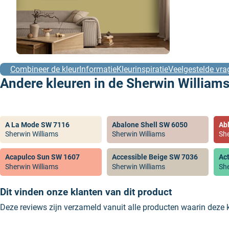
Combineer de kleur
Informatie
Kleurinspiratie
Veelgestelde vra
Andere kleuren in de Sherwin Williams
A La Mode SW 7116
Abalone Shell SW 6050
Ab
Sherwin Williams
Sherwin Williams
She
Acapulco Sun SW 1607
Accessible Beige SW 7036
Ac
Sherwin Williams
Sherwin Williams
She
Dit vinden onze klanten van dit product
Deze reviews zijn verzameld vanuit alle producten waarin deze