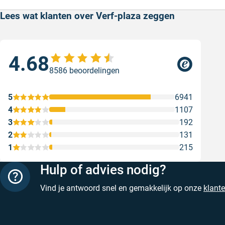
Lees wat klanten over Verf-plaza zeggen
4.68
Sne
8586 beoordelingen
Sne
Gesc
5
6941
4
1107
3
192
2
131
1
215
Hulp of advies nodig?
Vind je antwoord snel en gemakkelijk op onze
klant