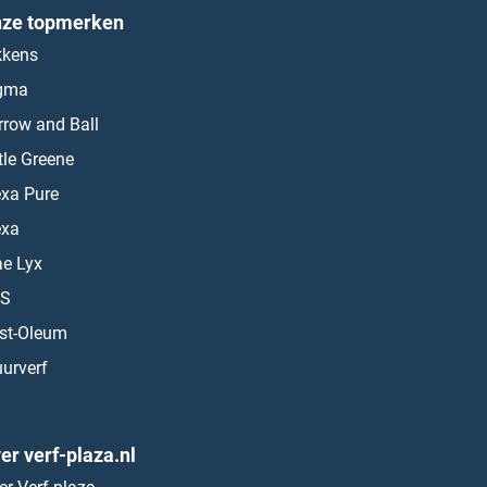
ze topmerken
kkens
gma
rrow and Ball
ttle Greene
exa Pure
exa
ae Lyx
S
st-Oleum
urverf
er verf-plaza.nl