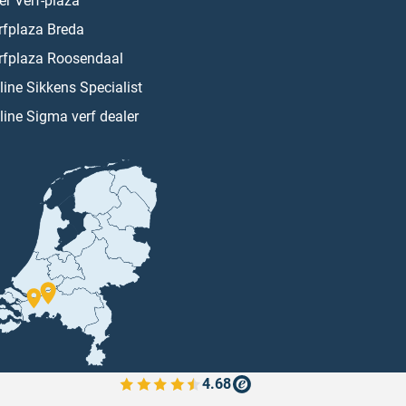
er Verf-plaza
rfplaza Breda
rfplaza Roosendaal
line Sikkens Specialist
line Sigma verf dealer
4.68
Bekijk de verfplaza beoordelingen