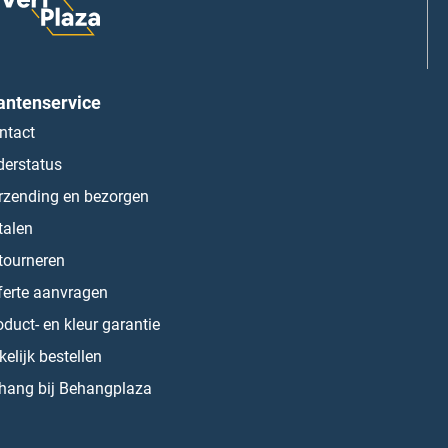
antenservice
ntact
derstatus
rzending en bezorgen
talen
tourneren
ferte aanvragen
oduct- en kleur garantie
kelijk bestellen
hang bij Behangplaza