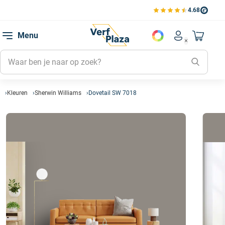
4.68
Bekijk de verfplaza beoord
Mijn be
Menu
Mijn pa
Account men
Naar mi
Mijn kl
Mijn g
Inlogge
Kleuren
Sherwin Williams
Dovetail SW 7018