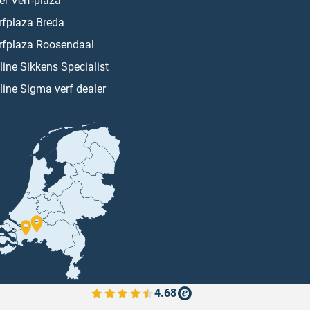
er Verf-plaza
rfplaza Breda
rfplaza Roosendaal
line Sikkens Specialist
line Sigma verf dealer
4.68
Bekijk de verfplaza beoordelingen