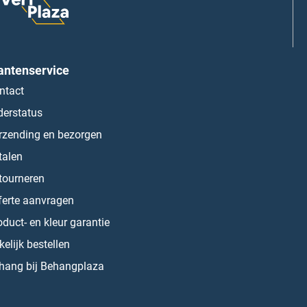
antenservice
ntact
derstatus
rzending en bezorgen
talen
tourneren
ferte aanvragen
oduct- en kleur garantie
kelijk bestellen
hang bij Behangplaza