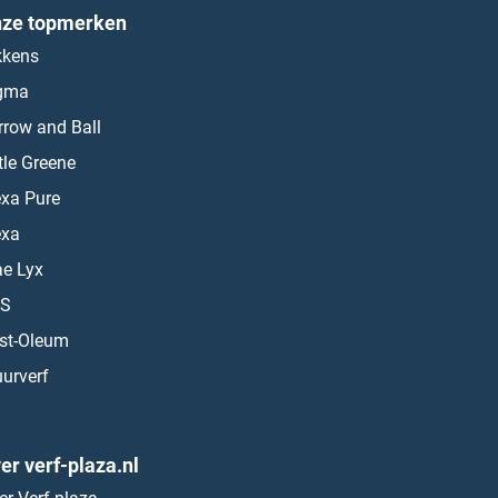
ze topmerken
kkens
gma
rrow and Ball
ttle Greene
exa Pure
exa
ae Lyx
S
st-Oleum
urverf
er verf-plaza.nl