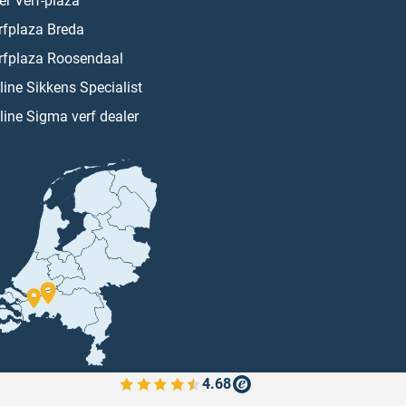
er Verf-plaza
rfplaza Breda
rfplaza Roosendaal
line Sikkens Specialist
line Sigma verf dealer
4.68
Bekijk de verfplaza beoordelingen