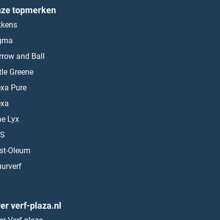
ze topmerken
kkens
gma
rrow and Ball
ttle Greene
exa Pure
exa
ae Lyx
S
st-Oleum
urverf
er verf-plaza.nl