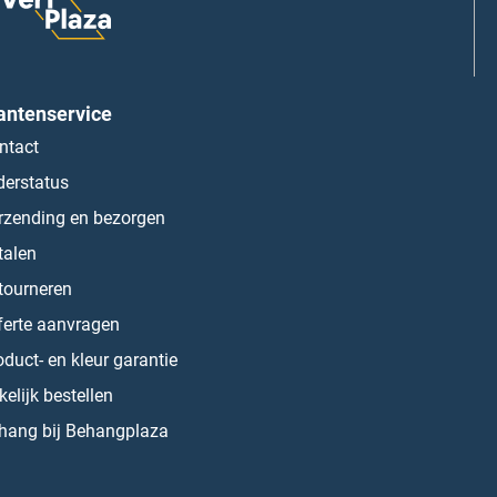
antenservice
ntact
derstatus
rzending en bezorgen
talen
tourneren
ferte aanvragen
oduct- en kleur garantie
kelijk bestellen
hang bij Behangplaza