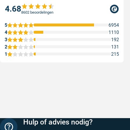
4.68
8602 beoordelingen
5
6954
4
1110
3
192
2
131
1
215
Snelle levering
Keurig
Snelle levering!
Goed verp
prijs
Geschreven door Nancy K. op 7 augustus 2026
Geschreve
Hulp of advies nodig?