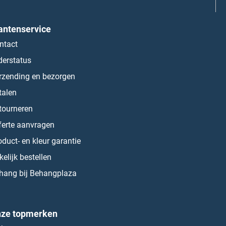
antenservice
ntact
derstatus
rzending en bezorgen
talen
tourneren
ferte aanvragen
oduct- en kleur garantie
kelijk bestellen
hang bij Behangplaza
ze topmerken