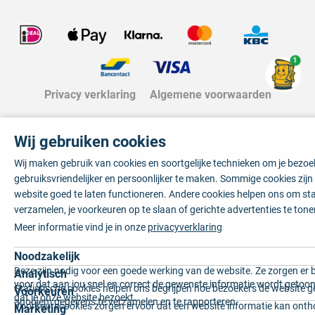
1
Privacy verklaring
Algemene voorwaarden
Wij gebruiken cookies
Wij maken gebruik van cookies en soortgelijke technieken om je bezo
gebruiksvriendelijker en persoonlijker te maken. Sommige cookies zij
website goed te laten functioneren. Andere cookies helpen ons om sta
verzamelen, je voorkeuren op te slaan of gerichte advertenties te tone
Meer informatie vind je in onze
privacyverklaring
Noodzakelijk
Deze zijn nodig voor een goede werking van de website. Ze zorgen er 
Analytisch
voor dat aan jou snel en correct de gewenste informatie wordt getoon
Statistische cookies helpen ons begrijpen hoe bezoekers de website g
Voorkeuren
dat je onze website bezoekt.
anoniem gegevens te verzamelen en te rapporteren.
Voorkeurscookies zorgen ervoor dat een website informatie kan onth
Marketing