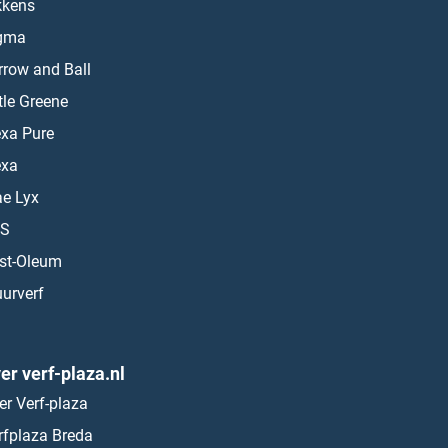
kkens
gma
rrow and Ball
ttle Greene
exa Pure
exa
ae Lyx
S
st-Oleum
urverf
er verf-plaza.nl
er Verf-plaza
rfplaza Breda