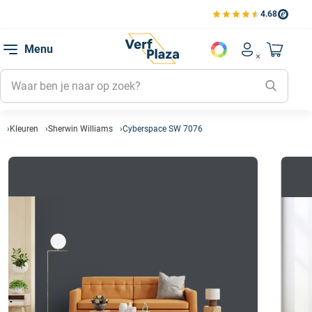
4.68
Bekijk de verfplaza beoord
Mijn be
Menu
Mijn pa
Account men
Naar mi
Mijn kl
Mijn g
Inlogge
Kleuren
Sherwin Williams
Cyberspace SW 7076