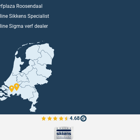
rfplaza Roosendaal
line Sikkens Specialist
line Sigma verf dealer
4.68
Bekijk de verfplaza beoordelingen