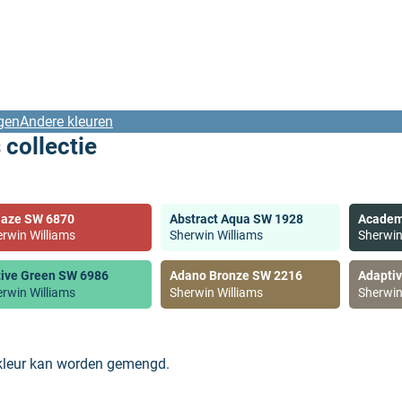
gen
Andere kleuren
 collectie
laze SW 6870
Abstract Aqua SW 1928
Academ
rwin Williams
Sherwin Williams
Sherwin
tive Green SW 6986
Adano Bronze SW 2216
Adapti
rwin Williams
Sherwin Williams
Sherwin
 kleur kan worden gemengd.