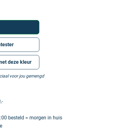
tester
met deze kleur
eciaal voor jou gemengd
,-
00 besteld = morgen in huis
e