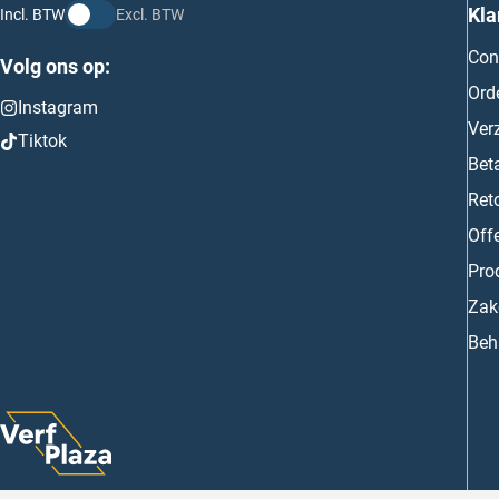
Kla
Incl. BTW
Excl. BTW
Con
Volg ons op:
Ord
Instagram
Ver
Tiktok
Bet
Ret
Off
Prod
Zake
Beh