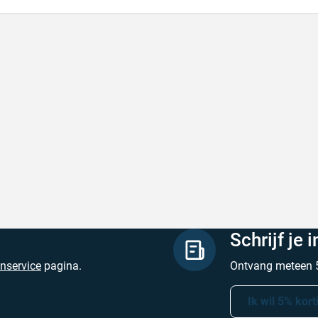
de producten, snelle levering en goede
Goed v
vice
Goed ver
de producten, snelle levering en goede service
Geschrev
hreven door M. V. op 5 augustus 2026
Schrijf je 
enservice
pagina.
Ontvang meteen 5
Ik wil 5% kort