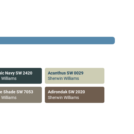
ic Navy SW 2420
Acanthus SW 0029
 Williams
Sherwin Williams
ve Shade SW 7053
Adirondak SW 2020
 Williams
Sherwin Williams