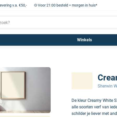
levering v.a. €50,-
Voor 21:00 besteld = morgen in huis*
Sigma
Farrow and Ball
Kleuren
Winkels
Crea
Sherwin W
De kleur Creamy White S
alle soorten verf van ie
schilder je liever met and