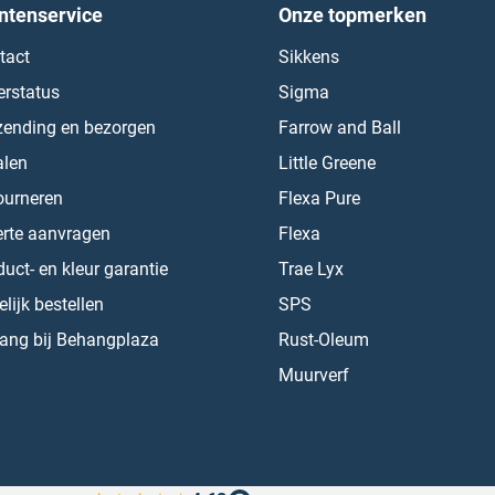
ntenservice
Onze topmerken
tact
Sikkens
erstatus
Sigma
zending en bezorgen
Farrow and Ball
alen
Little Greene
ourneren
Flexa Pure
erte aanvragen
Flexa
uct- en kleur garantie
Trae Lyx
lijk bestellen
SPS
ang bij Behangplaza
Rust-Oleum
Muurverf