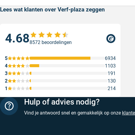
Lees wat klanten over Verf-plaza zeggen
4.68
Goe
8572 beoordelingen
ser
Goe
5
6934
Gesc
4
1103
3
191
2
130
1
214
Hulp of advies nodig?
Vind je antwoord snel en gemakkelijk op onze
klant