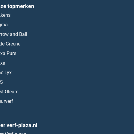
ze topmerken
kkens
gma
rrow and Ball
ttle Greene
exa Pure
exa
ae Lyx
S
st-Oleum
urverf
er verf-plaza.nl