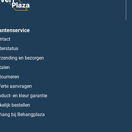
antenservice
ntact
derstatus
rzending en bezorgen
talen
tourneren
ferte aanvragen
oduct- en kleur garantie
kelijk bestellen
hang bij Behangplaza