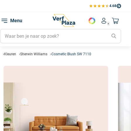
4.68
Bekijk de verfplaza beoord
Mijn be
Menu
Mijn pa
Account men
Naar mi
Mijn kl
Mijn g
Inlogge
Kleuren
Sherwin Williams
Cosmetic Blush SW 7110