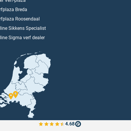
er Verf-plaza
rfplaza Breda
rfplaza Roosendaal
line Sikkens Specialist
line Sigma verf dealer
4.68
Bekijk de verfplaza beoordelingen