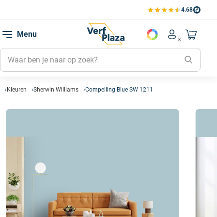
4.68
Bekijk de verfplaza beoord
Mijn be
Menu
Mijn pa
Account men
Naar mi
Mijn kl
Mijn g
Inlogge
Kleuren
Sherwin Williams
Compelling Blue SW 1211