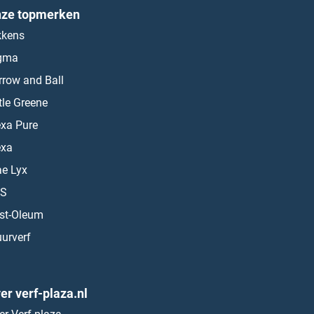
ze topmerken
kkens
gma
rrow and Ball
ttle Greene
exa Pure
exa
ae Lyx
S
st-Oleum
urverf
er verf-plaza.nl