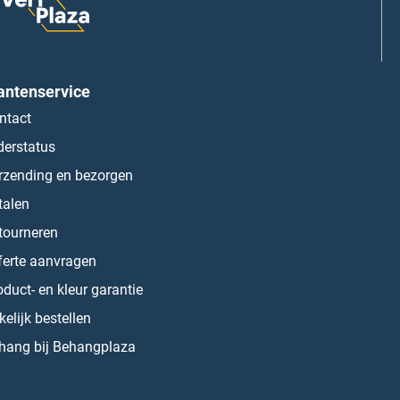
antenservice
ntact
derstatus
rzending en bezorgen
talen
tourneren
ferte aanvragen
oduct- en kleur garantie
kelijk bestellen
hang bij Behangplaza