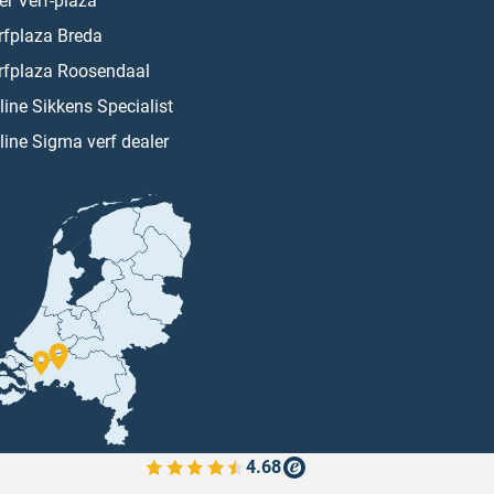
er Verf-plaza
rfplaza Breda
rfplaza Roosendaal
line Sikkens Specialist
line Sigma verf dealer
4.68
Bekijk de verfplaza beoordelingen