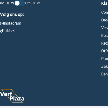
Kla
Incl. BTW
Excl. BTW
Con
Volg ons op:
Ord
Instagram
Ver
Tiktok
Bet
Ret
Off
Prod
Zake
Beh