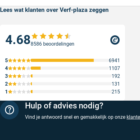
Lees wat klanten over Verf-plaza zeggen
4.68
Sne
8586 beoordelingen
Sne
Gesc
5
6941
4
1107
3
192
2
131
1
215
Hulp of advies nodig?
Vind je antwoord snel en gemakkelijk op onze
klant