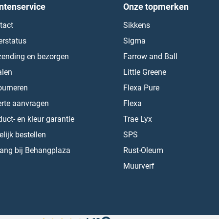
ntenservice
Onze topmerken
tact
Sikkens
erstatus
Sigma
zending en bezorgen
Farrow and Ball
alen
Little Greene
ourneren
Flexa Pure
erte aanvragen
Flexa
uct- en kleur garantie
Trae Lyx
lijk bestellen
SPS
ang bij Behangplaza
Rust-Oleum
Muurverf