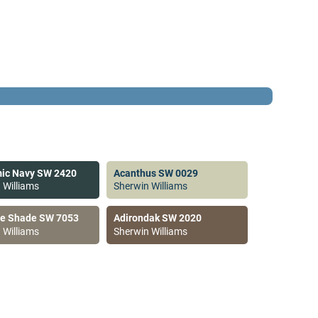
ic Navy SW 2420
Acanthus SW 0029
 Williams
Sherwin Williams
ve Shade SW 7053
Adirondak SW 2020
 Williams
Sherwin Williams