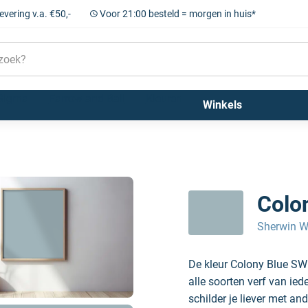
levering v.a. €50,-
Voor 21:00 besteld = morgen in huis*
Sigma
Farrow and Ball
Kleuren
Winkels
Colo
Sherwin W
De kleur Colony Blue SW
alle soorten verf van ie
schilder je liever met and