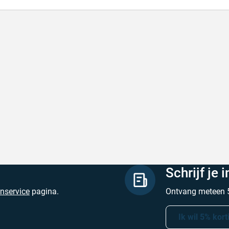
l en correct bezorgd
Prima verpakt e
l en correct bezorgd
Prima verpakt en
hreven door Heleen W. op 6 augustus 2026
Geschreven door Pa
Schrijf je 
enservice
pagina.
Ontvang meteen 5
Ik wil 5% kort