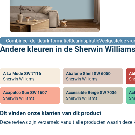
Combineer de kleur
Informatie
Kleurinspiratie
Veelgestelde vra
Andere kleuren in de Sherwin Williams
A La Mode SW 7116
Abalone Shell SW 6050
Ab
Sherwin Williams
Sherwin Williams
She
Acapulco Sun SW 1607
Accessible Beige SW 7036
Ac
Sherwin Williams
Sherwin Williams
She
Dit vinden onze klanten van dit product
Deze reviews zijn verzameld vanuit alle producten waarin deze