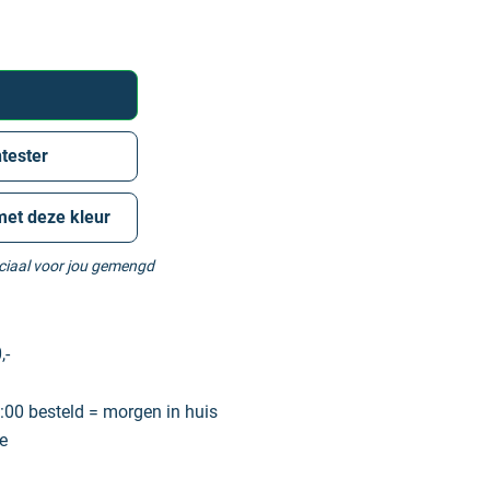
tester
met deze kleur
eciaal voor jou gemengd
,-
00 besteld = morgen in huis
e