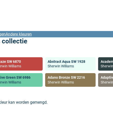
gen
Andere kleuren
 collectie
laze SW 6870
Abstract Aqua SW 1928
Academ
rwin Williams
Sherwin Williams
Sherwin
tive Green SW 6986
Adano Bronze SW 2216
Adapti
rwin Williams
Sherwin Williams
Sherwin
 kleur kan worden gemengd.