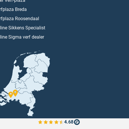
er Verf-plaza
rfplaza Breda
rfplaza Roosendaal
line Sikkens Specialist
line Sigma verf dealer
4.68
Bekijk de verfplaza beoordelingen