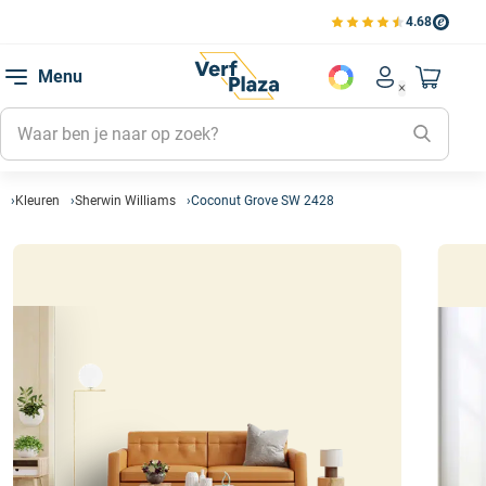
4.68
Bekijk de verfplaza beoord
Mijn be
Menu
Mijn pa
Account men
Naar mi
Mijn kl
Mijn g
Inlogge
Kleuren
Sherwin Williams
Coconut Grove SW 2428