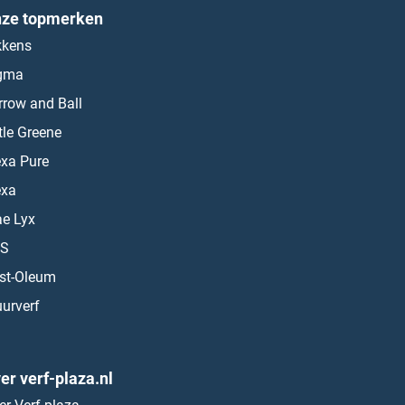
ze topmerken
kkens
gma
rrow and Ball
ttle Greene
exa Pure
exa
ae Lyx
S
st-Oleum
urverf
er verf-plaza.nl