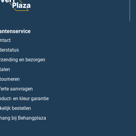
antenservice
ntact
derstatus
rzending en bezorgen
talen
tourneren
ferte aanvragen
oduct- en kleur garantie
kelijk bestellen
hang bij Behangplaza