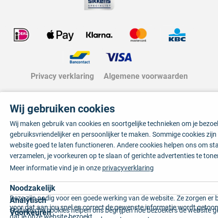
Privacy verklaring
Algemene voorwaarden
Wij gebruiken cookies
Wij maken gebruik van cookies en soortgelijke technieken om je bezo
gebruiksvriendelijker en persoonlijker te maken. Sommige cookies zij
website goed te laten functioneren. Andere cookies helpen ons om sta
verzamelen, je voorkeuren op te slaan of gerichte advertenties te tone
Meer informatie vind je in onze
privacyverklaring
Noodzakelijk
Deze zijn nodig voor een goede werking van de website. Ze zorgen er 
Analytisch
voor dat aan jou snel en correct de gewenste informatie wordt getoon
Statistische cookies helpen ons begrijpen hoe bezoekers de website g
Voorkeuren
dat je onze website bezoekt.