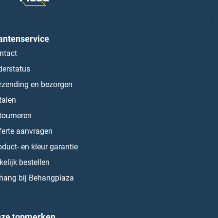
antenservice
ntact
derstatus
rzending en bezorgen
talen
tourneren
ferte aanvragen
oduct- en kleur garantie
kelijk bestellen
hang bij Behangplaza
ze topmerken