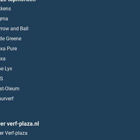
kkens
gma
rrow and Ball
ttle Greene
exa Pure
exa
ae Lyx
S
st-Oleum
urverf
er verf-plaza.nl
er Verf-plaza