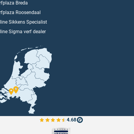
rfplaza Breda
rfplaza Roosendaal
line Sikkens Specialist
line Sigma verf dealer
4.68
Bekijk de verfplaza beoordelingen