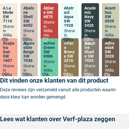
A La
Abalo
Ablaz
Abstr
Acade
Acant
Mode
ne
e SW
act
mic
hus
SW
Shell
6870
Aqua
Navy
SW
7116
SW
SW
SW
0029
Sherw
6050
1928
2420
Sherw
in
Sherw
in
Sherw
Willia
Sherw
Sherw
in
Willia
in
ms
in
in
Willia
ms
Willia
Willia
Willia
ms
Acapu
Acces
Active
Adan
Adapt
Adiro
ms
ms
ms
lco
sible
Green
o
ive
ndak
Sun
Beige
SW
Bronz
Shad
SW
SW
SW
6986
e SW
e SW
2020
1607
7036
2216
7053
Sherw
Sherw
Sherw
Sherw
in
Sherw
Sherw
in
in
in
Willia
in
in
Willia
Willia
Willia
ms
Willia
Willia
ms
ms
ms
ms
ms
Dit vinden onze klanten van dit product
Deze reviews zijn verzameld vanuit alle producten waarin
deze kleur kan worden gemengd.
Lees wat klanten over Verf-plaza zeggen