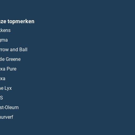
ze topmerken
kkens
gma
rrow and Ball
ttle Greene
exa Pure
exa
ae Lyx
S
st-Oleum
urverf