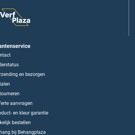
antenservice
ntact
derstatus
rzending en bezorgen
talen
tourneren
ferte aanvragen
oduct- en kleur garantie
kelijk bestellen
hang bij Behangplaza