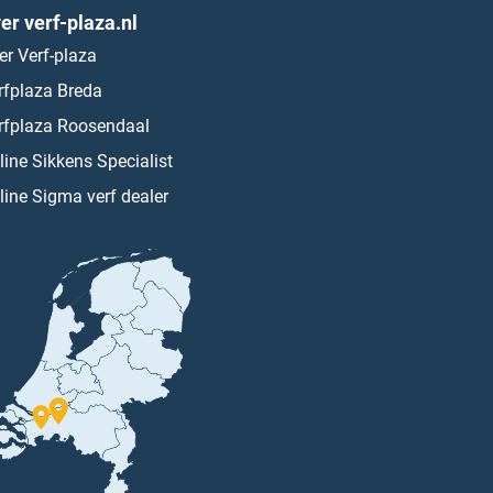
er verf-plaza.nl
er Verf-plaza
rfplaza Breda
rfplaza Roosendaal
line Sikkens Specialist
line Sigma verf dealer