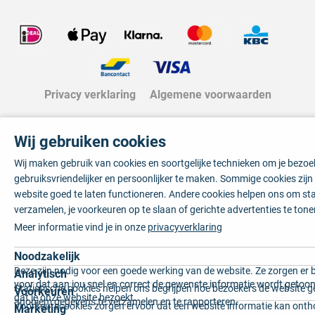
Privacy verklaring
Algemene voorwaarden
Wij gebruiken cookies
Wij maken gebruik van cookies en soortgelijke technieken om je bezo
gebruiksvriendelijker en persoonlijker te maken. Sommige cookies zij
website goed te laten functioneren. Andere cookies helpen ons om sta
verzamelen, je voorkeuren op te slaan of gerichte advertenties te tone
Meer informatie vind je in onze
privacyverklaring
Noodzakelijk
Deze zijn nodig voor een goede werking van de website. Ze zorgen er 
Analytisch
voor dat aan jou snel en correct de gewenste informatie wordt getoon
Statistische cookies helpen ons begrijpen hoe bezoekers de website g
Voorkeuren
dat je onze website bezoekt.
anoniem gegevens te verzamelen en te rapporteren.
Voorkeurscookies zorgen ervoor dat een website informatie kan onth
Marketing