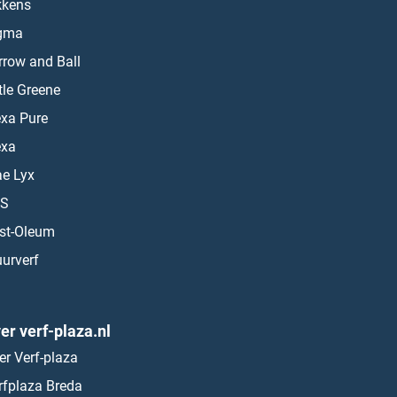
kkens
gma
rrow and Ball
ttle Greene
exa Pure
exa
ae Lyx
S
st-Oleum
urverf
er verf-plaza.nl
er Verf-plaza
rfplaza Breda