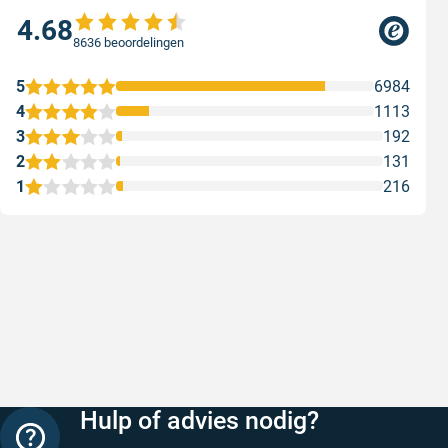
4.68
8636 beoordelingen
5
6984
4
1113
3
192
2
131
1
216
Snelle levering
Met (grat
Snelle levering, prijzen zijn goed. En
Met (grati
duidelijke website
sterren zi
Geschreven door Henri d. op 8 augustus 2026
Geschreven
Hulp of advies nodig?