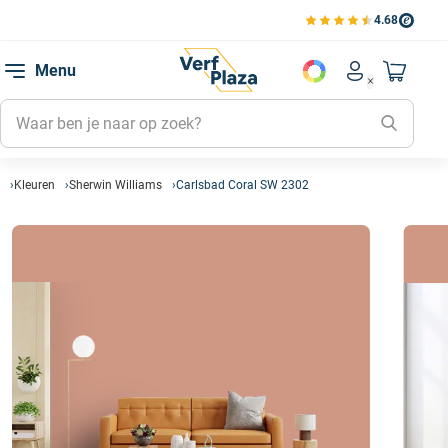
4.68
Bekijk de verfplaza beoord
Mijn be
Menu
Mijn pa
Account men
Naar mi
Mijn kl
Mijn g
Inlogge
Kleuren
Sherwin Williams
Carlsbad Coral SW 2302