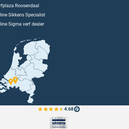
rfplaza Roosendaal
line Sikkens Specialist
line Sigma verf dealer
4.68
Bekijk de verfplaza beoordelingen