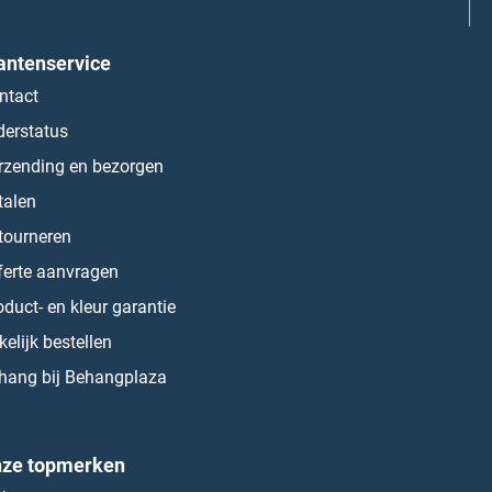
antenservice
ntact
derstatus
rzending en bezorgen
talen
tourneren
ferte aanvragen
oduct- en kleur garantie
kelijk bestellen
hang bij Behangplaza
ze topmerken