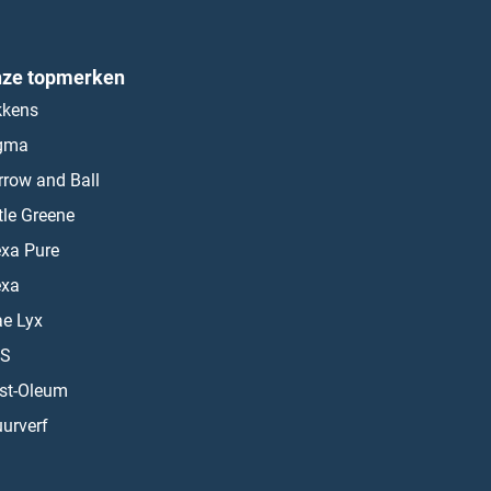
ze topmerken
kkens
gma
rrow and Ball
ttle Greene
exa Pure
exa
ae Lyx
S
st-Oleum
urverf