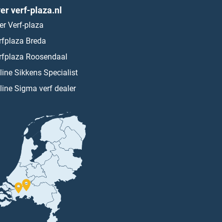
er verf-plaza.nl
er Verf-plaza
rfplaza Breda
rfplaza Roosendaal
line Sikkens Specialist
line Sigma verf dealer