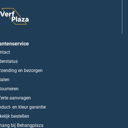
antenservice
ntact
derstatus
rzending en bezorgen
talen
tourneren
ferte aanvragen
oduct- en kleur garantie
kelijk bestellen
hang bij Behangplaza