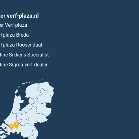
er verf-plaza.nl
er Verf-plaza
rfplaza Breda
rfplaza Roosendaal
line Sikkens Specialist
line Sigma verf dealer