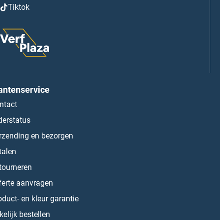
Tiktok
antenservice
ntact
derstatus
rzending en bezorgen
talen
tourneren
ferte aanvragen
oduct- en kleur garantie
kelijk bestellen