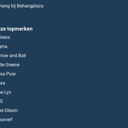
hang bij Behangplaza
ze topmerken
kkens
gma
rrow and Ball
ttle Greene
exa Pure
exa
ae Lyx
S
st-Oleum
urverf