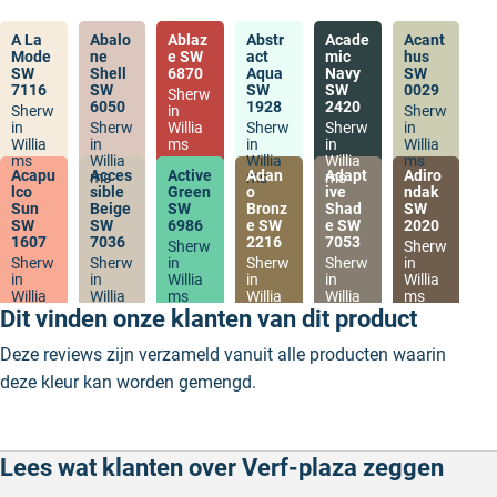
A La
Abalo
Ablaz
Abstr
Acade
Acant
Mode
ne
e SW
act
mic
hus
SW
Shell
6870
Aqua
Navy
SW
7116
SW
SW
SW
0029
Sherw
6050
1928
2420
Sherw
in
Sherw
in
Sherw
Willia
Sherw
Sherw
in
Willia
in
ms
in
in
Willia
ms
Willia
Willia
Willia
ms
Acapu
Acces
Active
Adan
Adapt
Adiro
ms
ms
ms
lco
sible
Green
o
ive
ndak
Sun
Beige
SW
Bronz
Shad
SW
SW
SW
6986
e SW
e SW
2020
1607
7036
2216
7053
Sherw
Sherw
Sherw
Sherw
in
Sherw
Sherw
in
in
in
Willia
in
in
Willia
Willia
Willia
ms
Willia
Willia
ms
ms
ms
ms
ms
Dit vinden onze klanten van dit product
Deze reviews zijn verzameld vanuit alle producten waarin
deze kleur kan worden gemengd.
Lees wat klanten over Verf-plaza zeggen