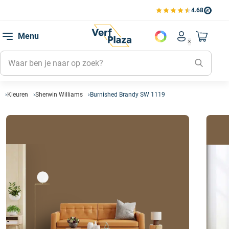
4.68
Bekijk de verfplaza beoord
Mijn be
Menu
Mijn pa
Account men
Naar mi
Mijn kl
Mijn g
Inlogge
Kleuren
Sherwin Williams
Burnished Brandy SW 1119