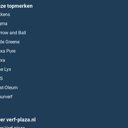
ze topmerken
kkens
gma
rrow and Ball
ttle Greene
exa Pure
exa
ae Lyx
S
st-Oleum
urverf
er verf-plaza.nl