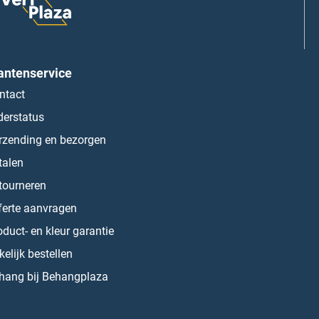
antenservice
ntact
derstatus
rzending en bezorgen
talen
tourneren
ferte aanvragen
oduct- en kleur garantie
kelijk bestellen
hang bij Behangplaza