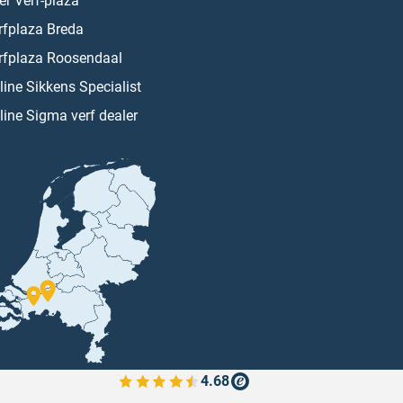
er Verf-plaza
rfplaza Breda
rfplaza Roosendaal
line Sikkens Specialist
line Sigma verf dealer
4.68
Bekijk de verfplaza beoordelingen