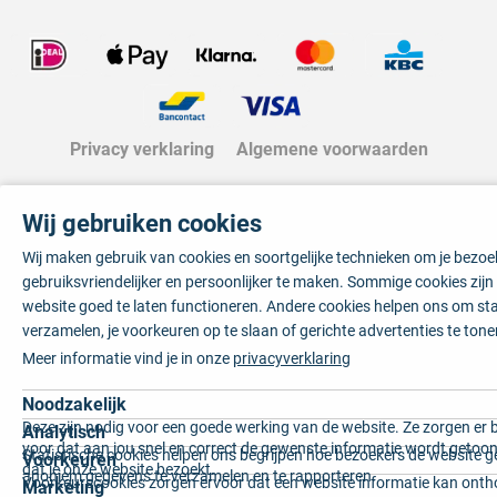
Privacy verklaring
Algemene voorwaarden
Wij gebruiken cookies
Wij maken gebruik van cookies en soortgelijke technieken om je bezo
gebruiksvriendelijker en persoonlijker te maken. Sommige cookies zij
website goed te laten functioneren. Andere cookies helpen ons om sta
verzamelen, je voorkeuren op te slaan of gerichte advertenties te tone
Meer informatie vind je in onze
privacyverklaring
Noodzakelijk
Deze zijn nodig voor een goede werking van de website. Ze zorgen er 
Analytisch
voor dat aan jou snel en correct de gewenste informatie wordt getoon
Statistische cookies helpen ons begrijpen hoe bezoekers de website g
Voorkeuren
dat je onze website bezoekt.
anoniem gegevens te verzamelen en te rapporteren.
Voorkeurscookies zorgen ervoor dat een website informatie kan onth
Marketing