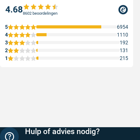
4.68
8602 beoordelingen
5
6954
4
1110
3
192
2
131
1
215
Snelle levering
Keurig
Snelle levering!
Goed verp
prijs
Geschreven door Nancy K. op 7 augustus 2026
Geschreve
Hulp of advies nodig?