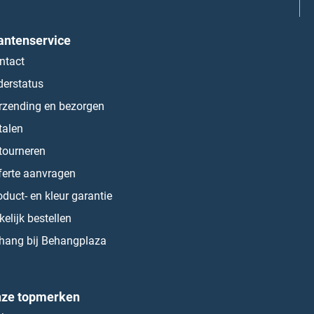
antenservice
ntact
derstatus
rzending en bezorgen
talen
tourneren
ferte aanvragen
oduct- en kleur garantie
kelijk bestellen
hang bij Behangplaza
ze topmerken