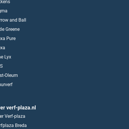
kkens
gma
rrow and Ball
ttle Greene
exa Pure
exa
ae Lyx
S
st-Oleum
urverf
er verf-plaza.nl
er Verf-plaza
rfplaza Breda