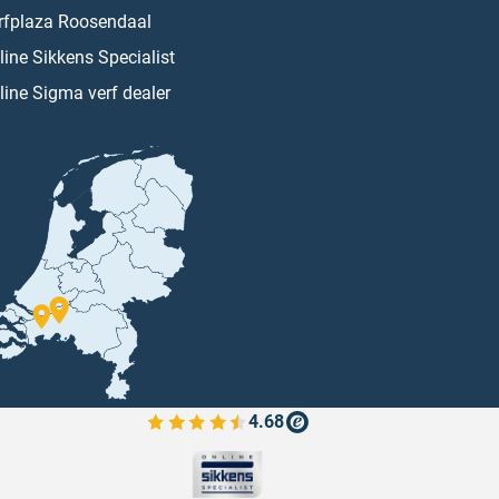
rfplaza Roosendaal
line Sikkens Specialist
line Sigma verf dealer
4.68
Bekijk de verfplaza beoordelingen