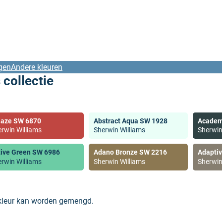
gen
Andere kleuren
 collectie
laze SW 6870
Abstract Aqua SW 1928
Academ
rwin Williams
Sherwin Williams
Sherwin
tive Green SW 6986
Adano Bronze SW 2216
Adapti
rwin Williams
Sherwin Williams
Sherwin
 kleur kan worden gemengd.