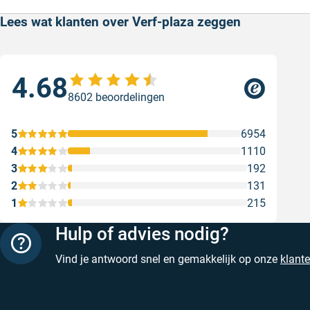
Lees wat klanten over Verf-plaza zeggen
4.68
Sne
8602 beoordelingen
Snel
Ges
5
6954
4
1110
3
192
2
131
1
215
Hulp of advies nodig?
Vind je antwoord snel en gemakkelijk op onze
klant