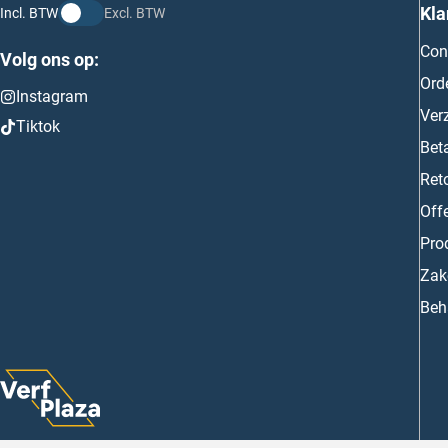
Kla
Incl. BTW
Excl. BTW
Con
Volg ons op:
Ord
Instagram
Ver
Tiktok
Bet
Ret
Off
Prod
Zake
Beh