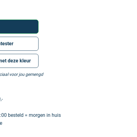
tester
met deze kleur
eciaal voor jou gemengd
,-
00 besteld = morgen in huis
e