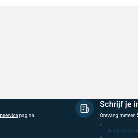
lle levering
Keurig
le levering!
Goed verpakt, sne
chreven door Nancy K. op 7 augustus 2026
Geschreven door O
Schrijf je 
enservice
pagina.
Ontvang meteen 5
Ik wil 5% kort