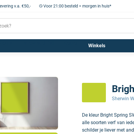
levering v.a. €50,-
Voor 21:00 besteld = morgen in huis*
Sigma
Farrow and Ball
Kleuren
Winkels
Brig
Sherwin W
De kleur Bright Spring 
alle soorten verf van ie
schilder je liever met and