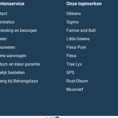
ntenservice
Onze topmerken
tact
Sikkens
erstatus
Sigma
zending en bezorgen
Farrow and Ball
alen
Little Greene
ourneren
Flexa Pure
erte aanvragen
Flexa
uct- en kleur garantie
Trae Lyx
lijk bestellen
SPS
ang bij Behangplaza
Rust-Oleum
Muurverf