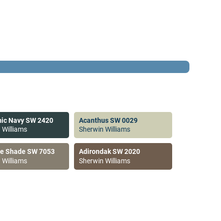
ic Navy SW 2420
Acanthus SW 0029
 Williams
Sherwin Williams
ve Shade SW 7053
Adirondak SW 2020
 Williams
Sherwin Williams