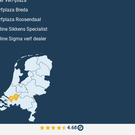
er Verf-plaza
rfplaza Breda
rfplaza Roosendaal
line Sikkens Specialist
line Sigma verf dealer
4.68
Bekijk de verfplaza beoordelingen