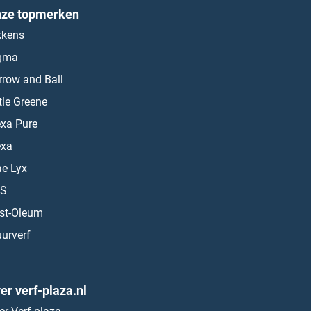
ze topmerken
kkens
gma
rrow and Ball
ttle Greene
exa Pure
exa
ae Lyx
S
st-Oleum
urverf
er verf-plaza.nl