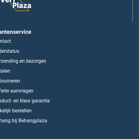
antenservice
ntact
derstatus
rzending en bezorgen
talen
tourneren
ferte aanvragen
oduct- en kleur garantie
kelijk bestellen
hang bij Behangplaza