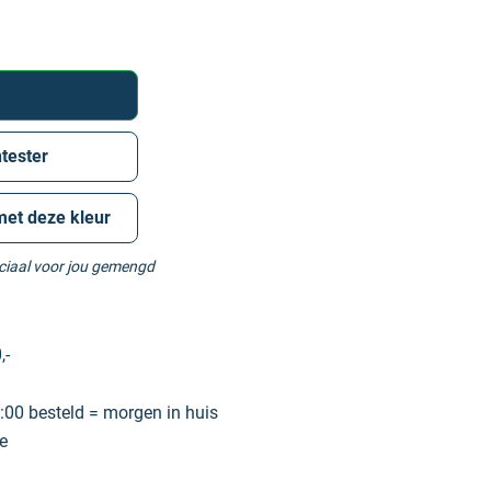
tester
met deze kleur
eciaal voor jou gemengd
,-
00 besteld = morgen in huis
e