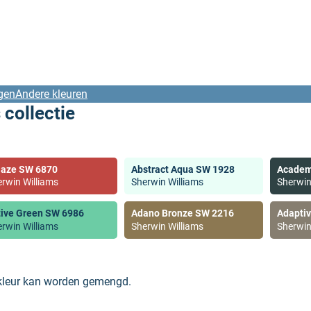
gen
Andere kleuren
 collectie
laze SW 6870
Abstract Aqua SW 1928
Academ
rwin Williams
Sherwin Williams
Sherwin
tive Green SW 6986
Adano Bronze SW 2216
Adapti
rwin Williams
Sherwin Williams
Sherwin
 kleur kan worden gemengd.