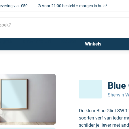
levering v.a. €50,-
Voor 21:00 besteld = morgen in huis*
Sigma
Farrow and Ball
Kleuren
Winkels
Blue
Sherwin W
De kleur Blue Glint SW 1
soorten verf van ieder m
schilder je liever met and