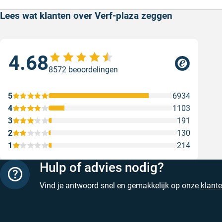
Lees wat klanten over Verf-plaza zeggen
4.68
Goe
8572 beoordelingen
ser
Goe
5
6934
Gesc
4
1103
3
191
2
130
1
214
Hulp of advies nodig?
Vind je antwoord snel en gemakkelijk op onze
klant