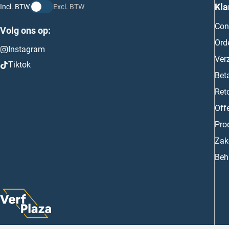
Kla
Incl. BTW
Excl. BTW
Con
Volg ons op:
Ord
Instagram
Ver
Tiktok
Bet
Ret
Off
Prod
Zake
Beh