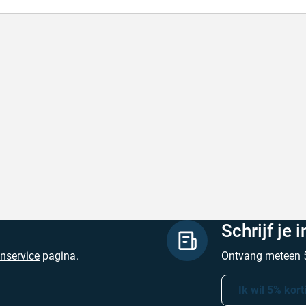
de producten, snelle levering en goede
Goed v
vice
Goed ver
de producten, snelle levering en goede service
Geschrev
hreven door M. V. op 5 augustus 2026
Schrijf je 
enservice
pagina.
Ontvang meteen 5
Ik wil 5% kort