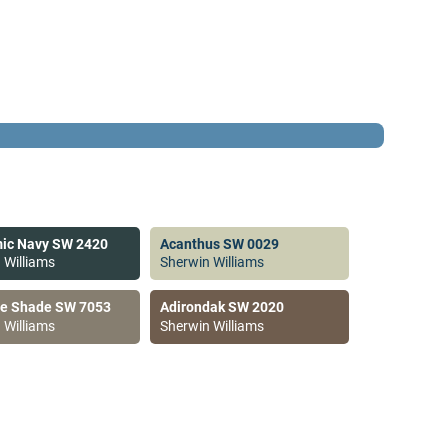
ic Navy SW 2420
Acanthus SW 0029
 Williams
Sherwin Williams
ve Shade SW 7053
Adirondak SW 2020
 Williams
Sherwin Williams