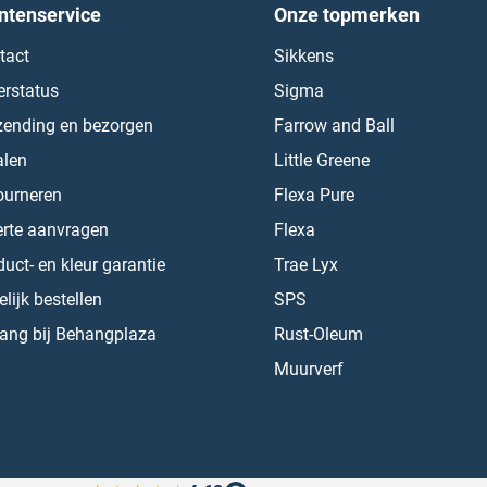
ntenservice
Onze topmerken
tact
Sikkens
erstatus
Sigma
zending en bezorgen
Farrow and Ball
alen
Little Greene
ourneren
Flexa Pure
erte aanvragen
Flexa
uct- en kleur garantie
Trae Lyx
lijk bestellen
SPS
ang bij Behangplaza
Rust-Oleum
Muurverf