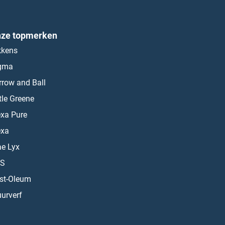
ze topmerken
kkens
gma
rrow and Ball
ttle Greene
exa Pure
exa
ae Lyx
S
st-Oleum
urverf