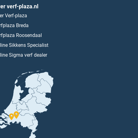
er verf-plaza.nl
er Verf-plaza
rfplaza Breda
rfplaza Roosendaal
line Sikkens Specialist
line Sigma verf dealer