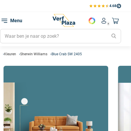
4.68
Bekijk de verfplaza beoord
Mijn be
Menu
Mijn pa
Account men
Naar mi
Mijn kl
Mijn g
Inlogge
Kleuren
Sherwin Williams
Blue Crab SW 2405