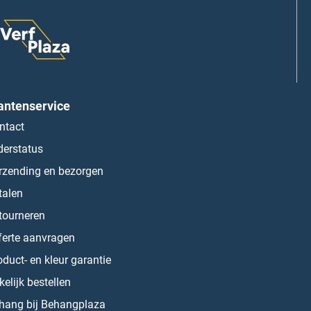
antenservice
ntact
derstatus
rzending en bezorgen
talen
tourneren
ferte aanvragen
oduct- en kleur garantie
kelijk bestellen
hang bij Behangplaza