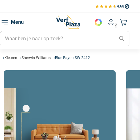
4.68
Bekijk de verfplaza beoord
Mijn be
Menu
Mijn pa
Account men
Naar mi
Mijn kl
Mijn g
Inlogge
Kleuren
Sherwin Williams
Blue Bayou SW 2412