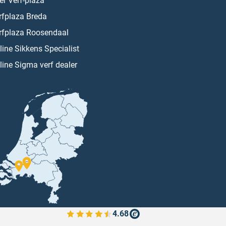
er Verf-plaza
rfplaza Breda
rfplaza Roosendaal
line Sikkens Specialist
line Sigma verf dealer
4.68
Bekijk de verfplaza beoordelingen