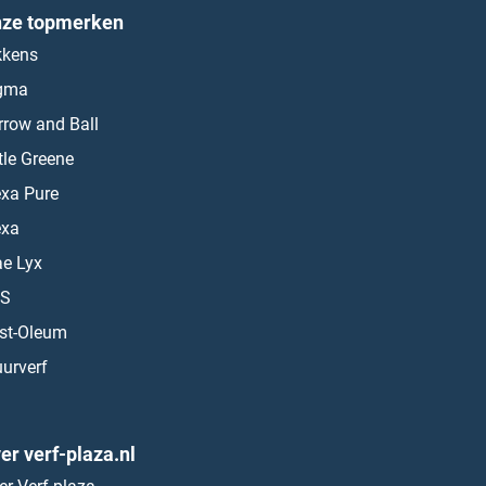
ze topmerken
kkens
gma
rrow and Ball
ttle Greene
exa Pure
exa
ae Lyx
S
st-Oleum
urverf
er verf-plaza.nl