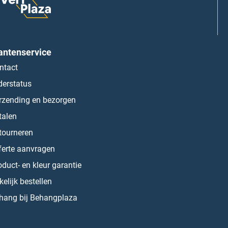
antenservice
ntact
derstatus
rzending en bezorgen
talen
tourneren
ferte aanvragen
oduct- en kleur garantie
kelijk bestellen
hang bij Behangplaza