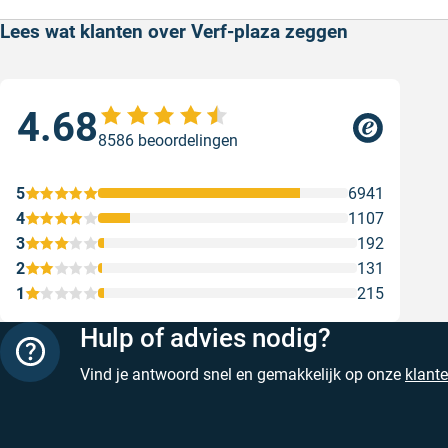
Lees wat klanten over Verf-plaza zeggen
4.68
Sne
8586 beoordelingen
Sne
Gesc
5
6941
4
1107
3
192
2
131
1
215
Hulp of advies nodig?
Vind je antwoord snel en gemakkelijk op onze
klant