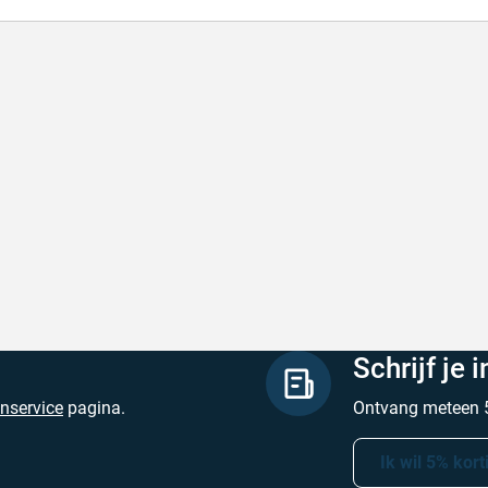
l en correct bezorgd
Prima verpakt e
l en correct bezorgd
Prima verpakt en
hreven door Heleen W. op 6 augustus 2026
Geschreven door Pa
Schrijf je 
enservice
pagina.
Ontvang meteen 5
Ik wil 5% kort