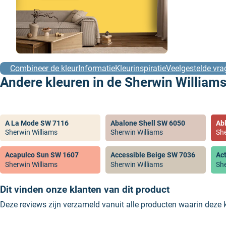
Combineer de kleur
Informatie
Kleurinspiratie
Veelgestelde vra
Andere kleuren in de Sherwin Williams
A La Mode SW 7116
Abalone Shell SW 6050
Ab
Sherwin Williams
Sherwin Williams
She
Acapulco Sun SW 1607
Accessible Beige SW 7036
Ac
Sherwin Williams
Sherwin Williams
She
Dit vinden onze klanten van dit product
Deze reviews zijn verzameld vanuit alle producten waarin deze