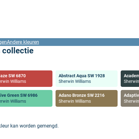
gen
Andere kleuren
 collectie
laze SW 6870
Abstract Aqua SW 1928
Academ
rwin Williams
Sherwin Williams
Sherwin
tive Green SW 6986
Adano Bronze SW 2216
Adapti
rwin Williams
Sherwin Williams
Sherwin
 kleur kan worden gemengd.