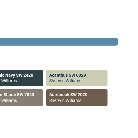
ic Navy SW 2420
Acanthus SW 0029
 Williams
Sherwin Williams
ve Shade SW 7053
Adirondak SW 2020
 Williams
Sherwin Williams