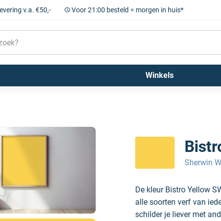
levering v.a. €50,-
Voor 21:00 besteld = morgen in huis*
Sigma
Farrow and Ball
Kleuren
Winkels
Bist
Sherwin W
De kleur Bistro Yellow 
alle soorten verf van ie
schilder je liever met and