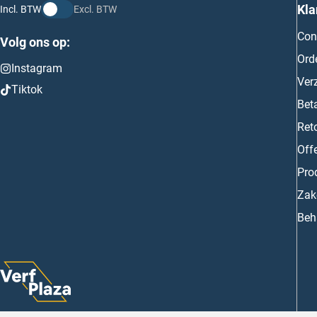
Kla
Incl. BTW
Excl. BTW
Con
Volg ons op:
Ord
Instagram
Ver
Tiktok
Bet
Ret
Off
Prod
Zake
Beh