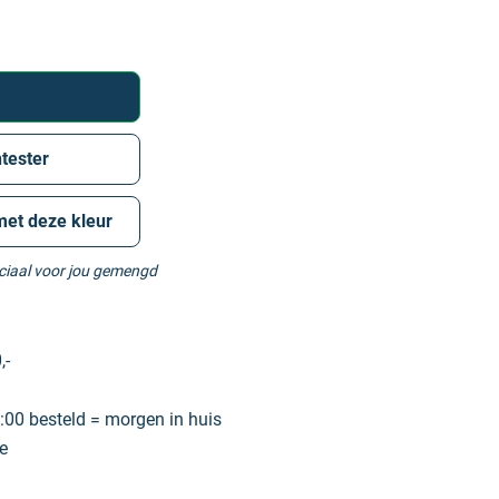
tester
met deze kleur
eciaal voor jou gemengd
,-
00 besteld = morgen in huis
e