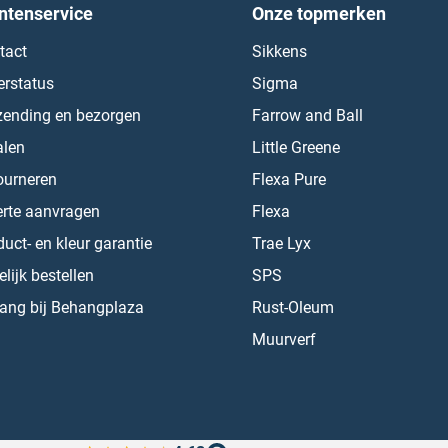
ntenservice
Onze topmerken
tact
Sikkens
erstatus
Sigma
zending en bezorgen
Farrow and Ball
alen
Little Greene
ourneren
Flexa Pure
erte aanvragen
Flexa
uct- en kleur garantie
Trae Lyx
lijk bestellen
SPS
ang bij Behangplaza
Rust-Oleum
Muurverf