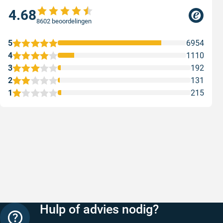
4.68
8602 beoordelingen
5
6954
4
1110
3
192
2
131
1
215
Snelle levering
Keurig
Snelle levering!
Goed verp
prijs
Geschreven door Nancy K. op 7 augustus 2026
Geschreve
Hulp of advies nodig?