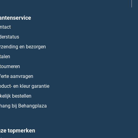
antenservice
ntact
derstatus
rzending en bezorgen
talen
tourneren
ferte aanvragen
oduct- en kleur garantie
kelijk bestellen
hang bij Behangplaza
ze topmerken