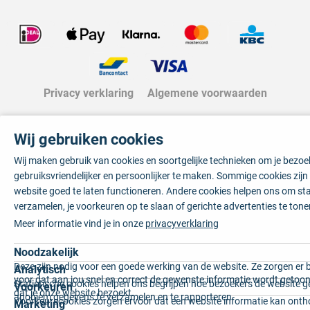
Privacy verklaring
Algemene voorwaarden
Wij gebruiken cookies
Wij maken gebruik van cookies en soortgelijke technieken om je bezo
gebruiksvriendelijker en persoonlijker te maken. Sommige cookies zij
website goed te laten functioneren. Andere cookies helpen ons om sta
verzamelen, je voorkeuren op te slaan of gerichte advertenties te tone
Meer informatie vind je in onze
privacyverklaring
Noodzakelijk
Deze zijn nodig voor een goede werking van de website. Ze zorgen er 
Analytisch
voor dat aan jou snel en correct de gewenste informatie wordt getoon
Statistische cookies helpen ons begrijpen hoe bezoekers de website g
Voorkeuren
dat je onze website bezoekt.
anoniem gegevens te verzamelen en te rapporteren.
Voorkeurscookies zorgen ervoor dat een website informatie kan onth
Marketing