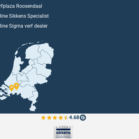
rfplaza Roosendaal
line Sikkens Specialist
line Sigma verf dealer
4.68
Bekijk de verfplaza beoordelingen