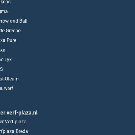
kkens
gma
rrow and Ball
ttle Greene
exa Pure
exa
ae Lyx
S
st-Oleum
urverf
er verf-plaza.nl
er Verf-plaza
rfplaza Breda