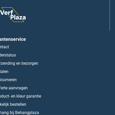
antenservice
ntact
derstatus
rzending en bezorgen
talen
tourneren
ferte aanvragen
oduct- en kleur garantie
kelijk bestellen
hang bij Behangplaza