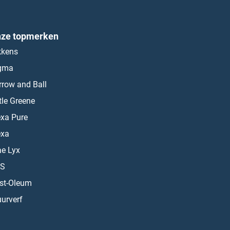
ze topmerken
kkens
gma
rrow and Ball
ttle Greene
exa Pure
exa
ae Lyx
S
st-Oleum
urverf