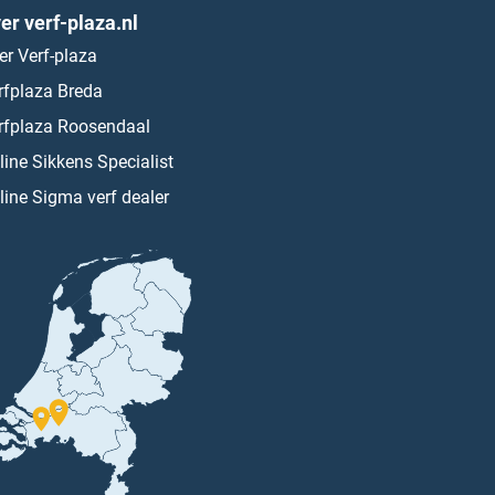
er verf-plaza.nl
er Verf-plaza
rfplaza Breda
rfplaza Roosendaal
line Sikkens Specialist
line Sigma verf dealer