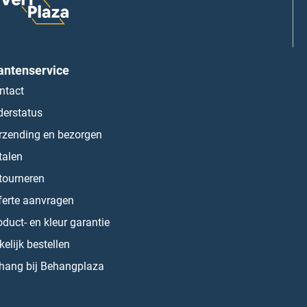
antenservice
ntact
derstatus
rzending en bezorgen
talen
tourneren
ferte aanvragen
oduct- en kleur garantie
kelijk bestellen
hang bij Behangplaza