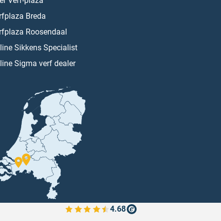
er Verf-plaza
rfplaza Breda
rfplaza Roosendaal
line Sikkens Specialist
line Sigma verf dealer
4.68
Bekijk de verfplaza beoordelingen