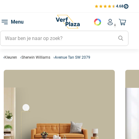
4.68
Bekijk de verfplaza beoord
Mijn be
Menu
Mijn pa
Account men
Naar mi
Mijn kl
Mijn g
Inlogge
Kleuren
Sherwin Williams
Avenue Tan SW 2079