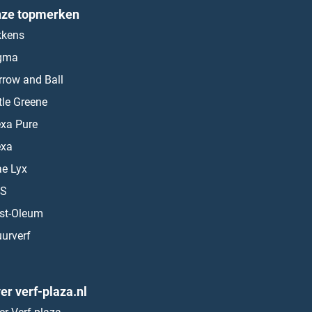
ze topmerken
kkens
gma
rrow and Ball
ttle Greene
exa Pure
exa
ae Lyx
S
st-Oleum
urverf
er verf-plaza.nl