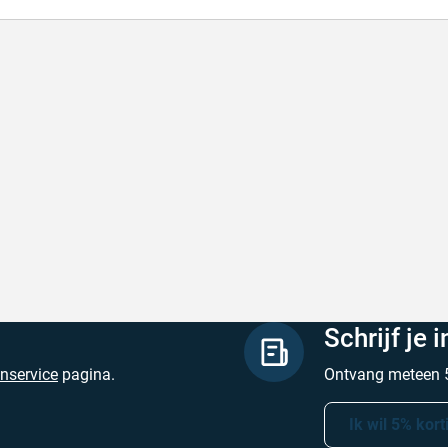
de producten, snelle levering en goede
Goed v
vice
Goed ver
de producten, snelle levering en goede service
Geschrev
hreven door M. V. op 5 augustus 2026
Schrijf je 
enservice
pagina.
Ontvang meteen 5
Ik wil 5% kort