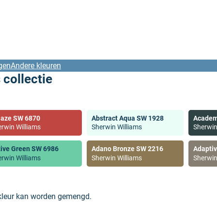
gen
Andere kleuren
 collectie
laze SW 6870
Abstract Aqua SW 1928
Academ
rwin Williams
Sherwin Williams
Sherwin
tive Green SW 6986
Adano Bronze SW 2216
Adapti
rwin Williams
Sherwin Williams
Sherwin
 kleur kan worden gemengd.