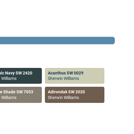
ic Navy SW 2420
Acanthus SW 0029
 Williams
Sherwin Williams
ve Shade SW 7053
Adirondak SW 2020
 Williams
Sherwin Williams