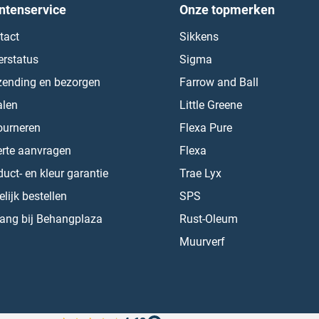
ntenservice
Onze topmerken
tact
Sikkens
erstatus
Sigma
zending en bezorgen
Farrow and Ball
alen
Little Greene
ourneren
Flexa Pure
erte aanvragen
Flexa
uct- en kleur garantie
Trae Lyx
lijk bestellen
SPS
ang bij Behangplaza
Rust-Oleum
Muurverf