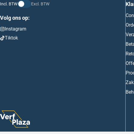
Kla
Incl. BTW
Excl. BTW
Con
Volg ons op:
Ord
Instagram
Ver
Tiktok
Bet
Ret
Off
Prod
Zake
Beh