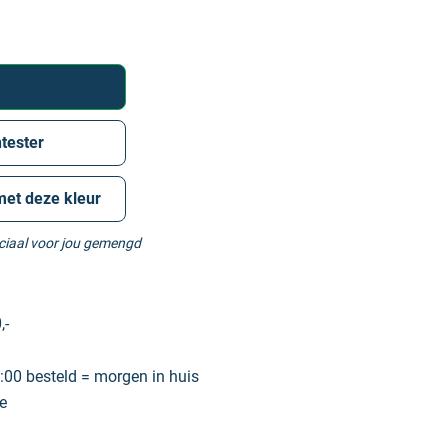
tester
met deze kleur
eciaal voor jou gemengd
,-
00 besteld = morgen in huis
e