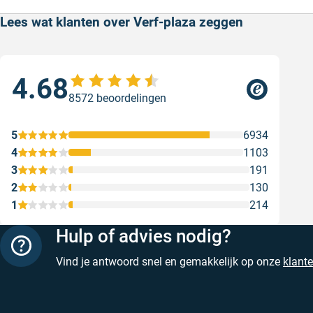
Lees wat klanten over Verf-plaza zeggen
4.68
Goe
8572 beoordelingen
ser
Goe
5
6934
Gesc
4
1103
3
191
2
130
1
214
Hulp of advies nodig?
Vind je antwoord snel en gemakkelijk op onze
klant