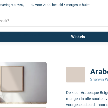
levering v.a. €50,-
Voor 21:00 besteld = morgen in huis*
Sigma
Farrow and Ball
Kleuren
Winkels
Arab
Sherwin W
De kleur Arabesque Beig
mengen in alle soorten v
voorgeselecteerd, maar sc