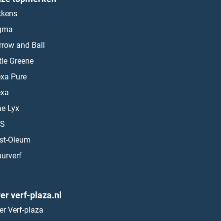
kkens
gma
rrow and Ball
ttle Greene
exa Pure
exa
ae Lyx
S
st-Oleum
urverf
er verf-plaza.nl
er Verf-plaza