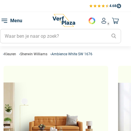
4.68
Bestell
Bekijk de verfplaza beoord
Favorie
Menu
Account men
Naar mi
Favorie
Mijn kl
Mijn g
Kleuren
Sherwin Williams
Ambience White SW 1676
Inlogge