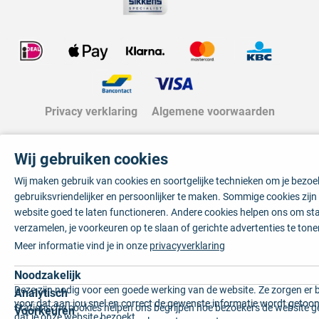
Privacy verklaring
Algemene voorwaarden
Wij gebruiken cookies
Wij maken gebruik van cookies en soortgelijke technieken om je bezo
gebruiksvriendelijker en persoonlijker te maken. Sommige cookies zij
website goed te laten functioneren. Andere cookies helpen ons om sta
verzamelen, je voorkeuren op te slaan of gerichte advertenties te tone
Meer informatie vind je in onze
privacyverklaring
Noodzakelijk
Deze zijn nodig voor een goede werking van de website. Ze zorgen er 
Analytisch
voor dat aan jou snel en correct de gewenste informatie wordt getoon
Statistische cookies helpen ons begrijpen hoe bezoekers de website g
Voorkeuren
dat je onze website bezoekt.