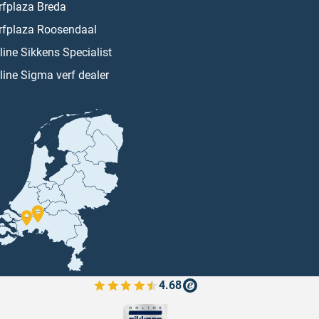
rfplaza Breda
rfplaza Roosendaal
line Sikkens Specialist
line Sigma verf dealer
4.68
Bekijk de verfplaza beoordelingen