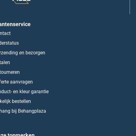
antenservice
ntact
derstatus
rzending en bezorgen
talen
tourneren
ferte aanvragen
oduct- en kleur garantie
kelijk bestellen
hang bij Behangplaza
ze topmerken