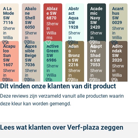
A La
Abalo
Ablaz
Abstr
Acade
Acant
Mode
ne
e SW
act
mic
hus
SW
Shell
6870
Aqua
Navy
SW
7116
SW
SW
SW
0029
Sherw
6050
1928
2420
Sherw
in
Sherw
in
Sherw
Willia
Sherw
Sherw
in
Willia
in
ms
in
in
Willia
ms
Willia
Willia
Willia
ms
Acapu
Acces
Active
Adan
Adapt
Adiro
ms
ms
ms
lco
sible
Green
o
ive
ndak
Sun
Beige
SW
Bronz
Shad
SW
SW
SW
6986
e SW
e SW
2020
1607
7036
2216
7053
Sherw
Sherw
Sherw
Sherw
in
Sherw
Sherw
in
in
in
Willia
in
in
Willia
Willia
Willia
ms
Willia
Willia
ms
ms
ms
ms
ms
Dit vinden onze klanten van dit product
Deze reviews zijn verzameld vanuit alle producten waarin
deze kleur kan worden gemengd.
Lees wat klanten over Verf-plaza zeggen