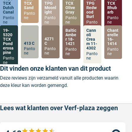
TCX
TCX
TPG
TCX
TPG
TCX
Dutch
Sand
Moonl
Olive
Redw
Rhub
Canal
ight
Gray
ood
arb
Panto
Burl
Panto
ne
Panto
Panto
Panto
ne
ne
ne
Panto
ne
ne
19-
Baltic
Cann
Chant
5320
Ambe
oli
erelle
4271
TCX
r 18-
Crea
16-
413 C
C
Pond
1421
m 11-
1414
erosa
4302
Panto
Panto
Panto
Panto
pine
ne
ne
ne
Panto
ne
Panto
ne
ne
Dit vinden onze klanten van dit product
Deze reviews zijn verzameld vanuit alle producten waarin
deze kleur kan worden gemengd.
Lees wat klanten over Verf-plaza zeggen