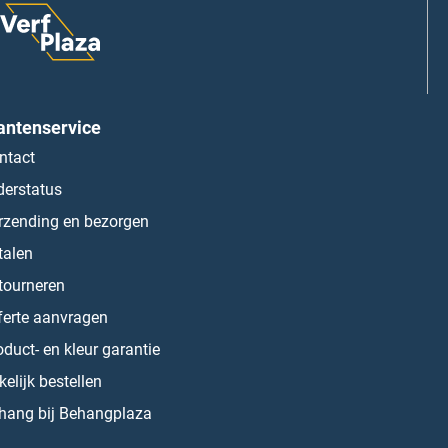
antenservice
ntact
derstatus
rzending en bezorgen
talen
tourneren
ferte aanvragen
oduct- en kleur garantie
kelijk bestellen
hang bij Behangplaza