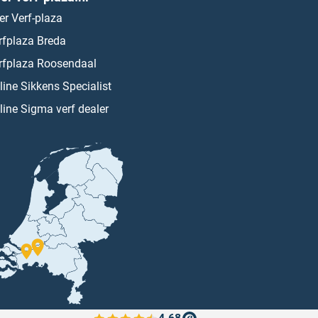
er Verf-plaza
rfplaza Breda
rfplaza Roosendaal
line Sikkens Specialist
line Sigma verf dealer