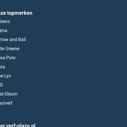
ze topmerken
kkens
gma
rrow and Ball
ttle Greene
exa Pure
exa
ae Lyx
S
st-Oleum
urverf
er verf-plaza.nl