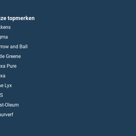
ze topmerken
kkens
gma
rrow and Ball
ttle Greene
exa Pure
exa
ae Lyx
S
st-Oleum
urverf