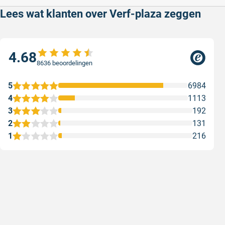
Lees wat klanten over Verf-plaza zeggen
4.68
8636 beoordelingen
5
6984
4
1113
3
192
2
131
1
216
Snelle levering
Met (grat
Snelle levering, prijzen zijn goed. En
Met (grati
duidelijke website
sterren zi
Geschreven door Henri d. op 8 augustus 2026
Geschreven