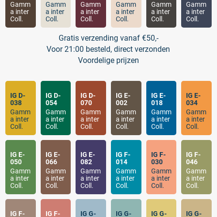
Gamm
Gamm
Gamm
Gamm
Gamm
Gamm
a inter
a inter
a inter
a inter
a inter
a inter
Coll.
Coll.
Coll.
Coll.
Coll.
Coll.
Gratis verzending vanaf €50,-
Voor 21:00 besteld, direct verzonden
Voordelige prijzen
IG D-
IG D-
IG D-
IG E-
IG E-
IG E-
038
054
070
002
018
034
Gamm
Gamm
Gamm
Gamm
Gamm
Gamm
a inter
a inter
a inter
a inter
a inter
a inter
Coll.
Coll.
Coll.
Coll.
Coll.
Coll.
IG E-
IG E-
IG E-
IG F-
IG F-
IG F-
050
066
082
014
030
046
Gamm
Gamm
Gamm
Gamm
Gamm
Gamm
a inter
a inter
a inter
a inter
a inter
a inter
Coll.
Coll.
Coll.
Coll.
Coll.
Coll.
IG F-
IG F-
IG G-
IG G-
IG G-
IG G-