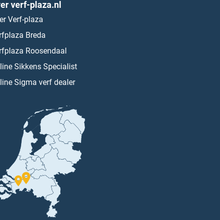
er verf-plaza.nl
er Verf-plaza
rfplaza Breda
rfplaza Roosendaal
line Sikkens Specialist
line Sigma verf dealer