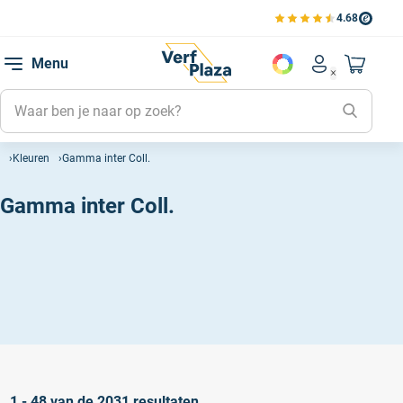
4.68
Bekijk de verfplaza beoord
Mijn be
Menu
Mijn pa
Account men
Naar mi
Mijn kl
Mijn g
Kleuren
Gamma inter Coll.
Inlogge
Gamma inter Coll.
1 - 48 van de 2031 resultaten