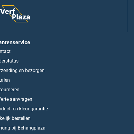
antenservice
ntact
derstatus
rzending en bezorgen
talen
tourneren
ferte aanvragen
oduct- en kleur garantie
kelijk bestellen
hang bij Behangplaza