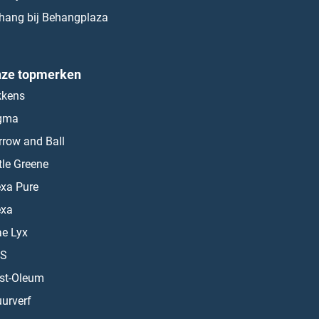
hang bij Behangplaza
ze topmerken
kkens
gma
rrow and Ball
ttle Greene
exa Pure
exa
ae Lyx
S
st-Oleum
urverf