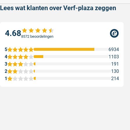
Lees wat klanten over Verf-plaza zeggen
4.68
8572 beoordelingen
5
6934
4
1103
3
191
2
130
1
214
Goede producten, snelle levering en
Goed ver
goede service
Goed verpa
Goede producten, snelle levering en goede
Geschreven
service