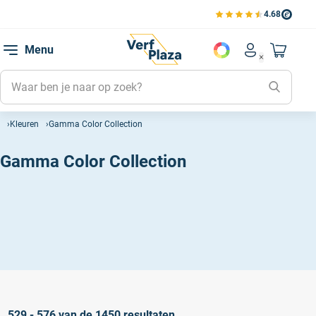
4.68
Bekijk de verfplaza beoord
Mijn be
Menu
Mijn pa
Account men
Naar mi
Mijn kl
Mijn g
Kleuren
Gamma Color Collection
Inlogge
Gamma Color Collection
529 - 576 van de 1450 resultaten