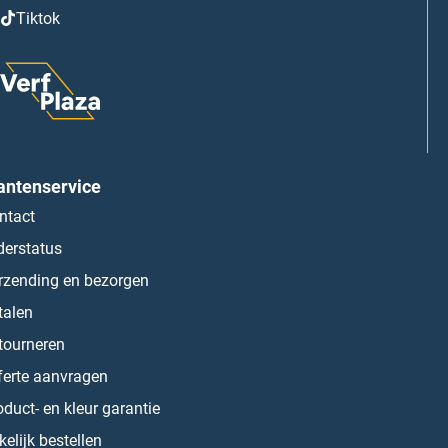
Tiktok
antenservice
ntact
derstatus
rzending en bezorgen
talen
tourneren
ferte aanvragen
oduct- en kleur garantie
kelijk bestellen