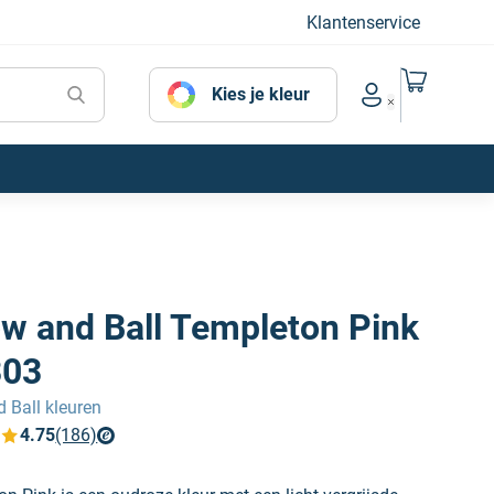
Klantenservice
Naar mijn
Kies je kleur
Account menu
ow and Ball Templeton Pink
303
 Ball kleuren
4.75
(186)
verfplaza beoordelingen