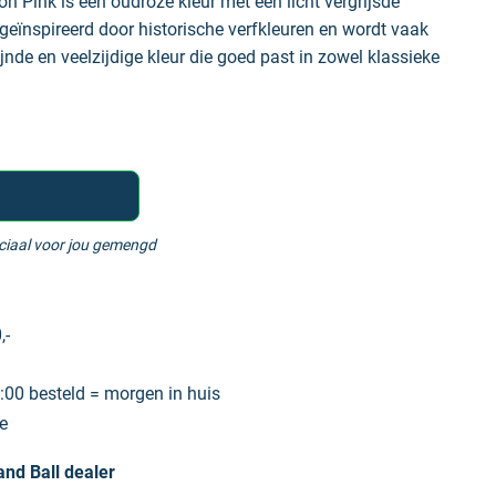
n Pink is een oudroze kleur met een licht vergrijsde
 geïnspireerd door historische verfkleuren en wordt vaak
jnde en veelzijdige kleur die goed past in zowel klassieke
eciaal voor jou gemengd
,-
00 besteld = morgen in huis
e
nd Ball dealer