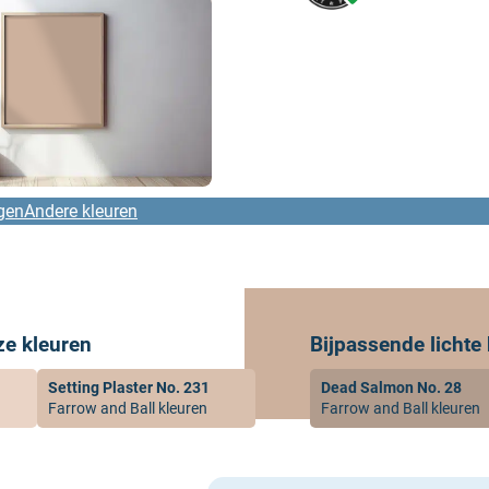
gen
Andere kleuren
ze kleuren
Bijpassende lichte
Setting Plaster No. 231
Dead Salmon No. 28
Farrow and Ball kleuren
Farrow and Ball kleuren