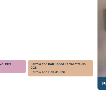
ook erg mooi als
n frisser, waardoor er
 Pink
o 303 voor je
ze uit:
muurverf
,
 kiezen van de
gemaakt. Voor meer
 No. CB3
Farrow and Ball Faded Terracotta No.
CC8
Farrow and Ball kleuren
P