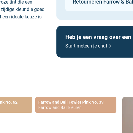
Retourneren Farrow & Bal
oze tint die een
zijdige kleur die goed
 een ideale keuze is
viseert om de kleur
Heb je een vraag over een
Start meteen je chat
nk. Gebruik Dead
en elegant geheel te
aardoor een serene en
kopen
leur om de warmte
ink No. 62
Farrow and Ball Fowler Pink No. 39
Farrow and Ball kleuren
gaat met Templeton
aling te creëren,
 recht komt.