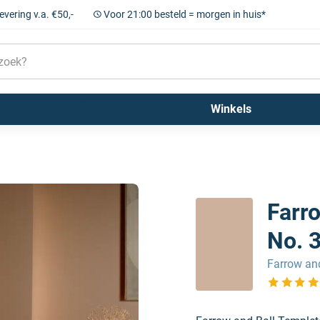
levering v.a. €50,-
Voor 21:00 besteld = morgen in huis*
Sigma
Farrow and Ball
Kleuren
Winkels
 No. 303
Farr
No. 
Farrow and
Bekijk de 