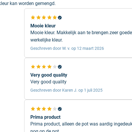
 kleur kan worden gemengd.
Mooie kleur
Mooie kleur. Makkelijk aan te brengen.zeer goede
o 303
werkelijke kleur.
and Ball Templeton
Geschreven door W. v. op 12 maart 2026
primers, zodat er voor
uit. Bekijk
hier
onze
Very good quality
Very good quality
Geschreven door Karen J. op 1 juli 2025
aten.
Prima product
Prima product, alleen de pot was aardig ingedeukt
nog op de pot...