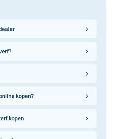
 dealer
verf?
online kopen?
kleurgarantie
verf kopen