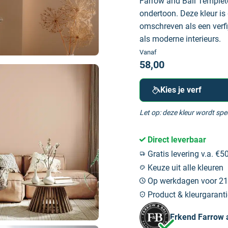
Farrow and Ball
Templeto
ondertoon. Deze kleur is
omschreven als een verfi
als moderne interieurs.
Vanaf
58,00
Kies je verf
Let op: deze kleur wordt sp
Direct leverbaar
Gratis levering v.a. €50
Keuze uit alle kleuren
Op werkdagen voor 21:
Product & kleurgaranti
Erkend Farrow a