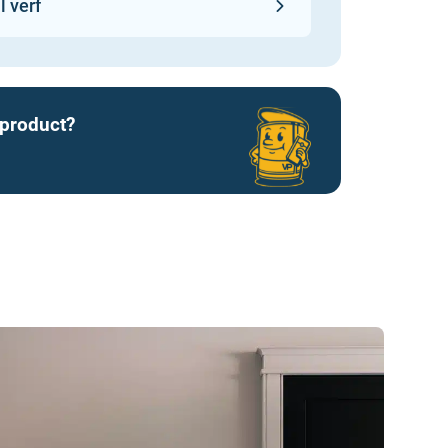
l verf
 product?
zakelijk Farrow and Ball