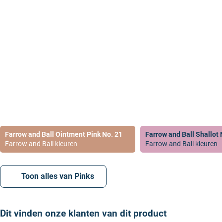
In combinatie met
Pointing
en Templeton Pink is Stirabout 
accent kleur. Het effect van deze combinatie is iets koeler e
een schone en ruim ogende ruimte ontstaat.
Welke Farrow and Ball verf voor de kleur Templeton
Onze experts kunnen de kleur Farrow and Ball Templeton Pink N
mengen in alle soorten verf van Farrow and Ball. Dit geeft je keu
binnenlak
,
buitenlak
en
buitenmuurverf
. Om je te helpen bij het
passende verf voor jouw project hebben we een handige video 
van dit soort video’s kun je op onze
YouTube pagina
terecht.
Farrow and Ball Ointment Pink No. 21
Farrow and Ball Shallot
Farrow and Ball kleuren
Farrow and Ball kleuren
Toon alles van Pinks
Dit vinden onze klanten van dit product