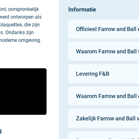
Informatie
nt, oorspronkelijk
werd ontworpen als
aquettes, die zijn
Officieel Farrow and Ball
is. Ondanks zijn
n moderne omgeving.
Waarom Farrow and Ball 
Levering F&B
Waarom Farrow and Ball 
100%
Zakelijk Farrow and Ball 
21:00
Gratis
3