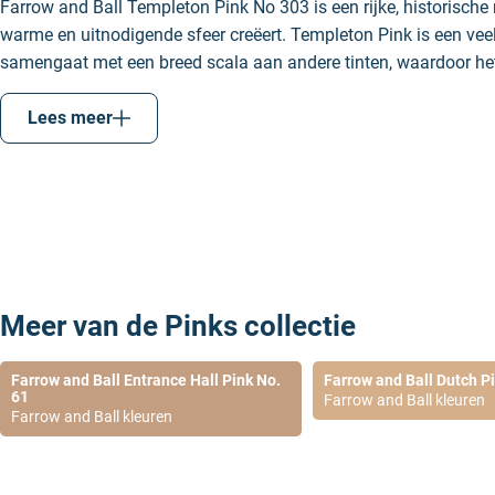
Farrow and Ball Templeton Pink No 303 is een rijke, historische r
warme en uitnodigende sfeer creëert. Templeton Pink is een veel
samengaat met een breed scala aan andere tinten, waardoor het
voor zowel klassieke als moderne interieurs. Farrow and Ball ad
Templeton Pink met de volgende kleuren te combineren:
Lees meer
Dead Salmon 28
Deze kleur vormt een prachtige aanvulling op Templeton Pi
Salmon voor plinten of ander houtwerk om een harmonieus 
creëren.
Stirabout 300
Stirabout biedt een subtiel contrast met Templeton Pink, w
Meer van de Pinks collectie
uitnodigende sfeer ontstaat. Gebruik Stirabout als accentk
van Templeton Pink en
Dead Salmon
te benadrukken.
Pointing 2003
Farrow and Ball Entrance Hall Pink No.
Farrow and Ball Dutch P
61
Farrow and Ball kleuren
Pointing is een frisse en lichte kleur die uitstekend samen
Farrow and Ball kleuren
Pink. Gebruik Pointing voor om een heldere en luchtige uitstr
waardoor de rijke tint van Templeton Pink nog meer tot zijn
Stirabout 300