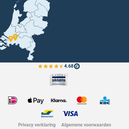
4.68
Bekijk de verfplaza beoordelingen
Privacy verklaring
Algemene voorwaarden