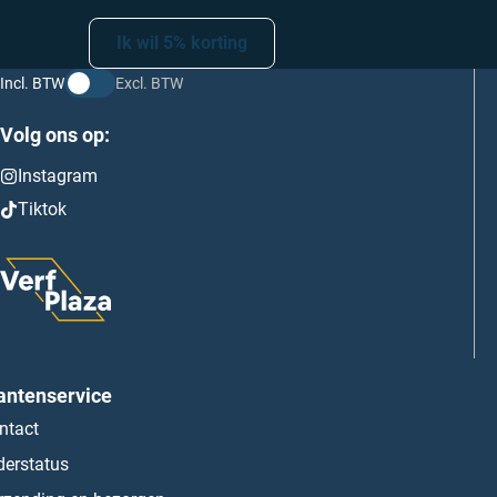
Farrow and Ball Exterior Masonry
Ik wil 5% korting
Farrow and Ball Cesein Distemper
Incl. BTW
Excl. BTW
Volg ons op:
Instagram
Tiktok
antenservice
ntact
derstatus