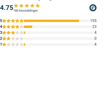
4.75
Wood primer & undercoat
186 beoordelingen
Voor houtwerk, zoals deuren, kozijnen etc.
Metal primer & undercoat
5
155
Voor metalen ondergronden
4
23
Wall & Ceiling Primer & Undercoat
3
4
Voor zuigende ondergronden zoals gipsplaten,
2
0
bakstenen en stucwerk
1
4
Kleurtester kleur Farrow and Ball Great
1
2
3
4
5
White
Mooie kleur
Very good qua
Mooie kleur. Makkelijk aan te
Very good qua
Wanneer je nog niet zeker bent van de kleur Great
brengen.zeer goede kwaliteit. De fotos
White, kun je een officiële
kleurtester
van Farrow and
Geschreven door 
komen overeen met de werkelijke kleur.
Ball bestellen in de kleur Farrow and Ball Great White
No 2006. In deze tester zit muurverf, zodat je de kleur
Geschreven door W. v. op 12 maart 2026
Great White thuis uit kunt proberen.
Ral code van Farrow and Ball Great