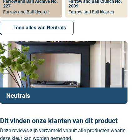
Farrow and Ball Archive No.
Farrow and Ball Clunch No.
227
2009
Farrow and Ball kleuren
Farrow and Ball kleuren
Toon alles van Neutrals
De juiste p
rimer & undercoat
voor Great
White No 2006
Neutrals
Light and White Tones is de perfecte primer en
undercoat kleur voor Farrow and Ball Great White No
2006. Deze is beschikbaar in verschillende soorten
Dit vinden onze klanten van dit product
primers
voor alle soorten oppervlakten. We zetten ze
hieronder voor je op een rijtje. Bekijk onze video
hier
Deze reviews zijn verzameld vanuit alle producten waarin
voor meer informatie.
deze kleur kan worden gemengd.