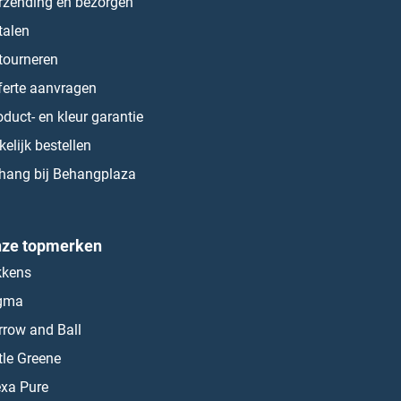
rzending en bezorgen
talen
tourneren
ferte aanvragen
oduct- en kleur garantie
kelijk bestellen
hang bij Behangplaza
ze topmerken
kkens
gma
rrow and Ball
ttle Greene
exa Pure