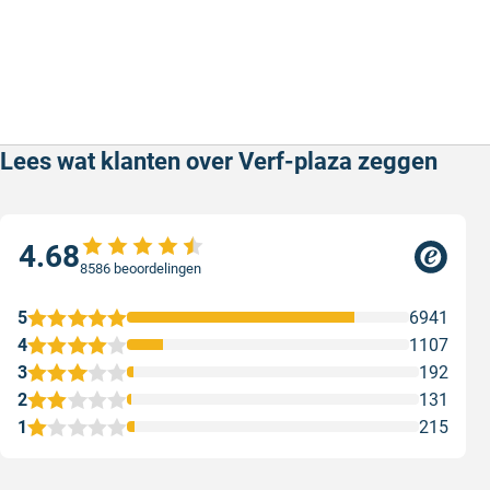
White
De kleur Farrow and Ball Great White No 2006 is een
unieke kleur van Farrow and Ball en heeft daarom
geen
ral code of nummer. Dit komt omdat de kleuren
van Farrow and Ball alleen gemaakt kunnen worden
Lees wat klanten over Verf-plaza zeggen
met een speciale kleurpasta. Wanneer je dus 100% de
kleur Great White zoekt, kies dan voor verf van Farrow
and Ball.
4.68
Farrow and Ball Great White No 2006
8586 beoordelingen
kopen
5
6941
Bestel de kleur Farrow and Ball Great White No 2006
4
1107
eenvoudig online in de finish naar keuze. Je besteld bij
3
192
ons altijd vertrouwd, doordat we officiële dealers van
2
131
Farrow and Ball zijn. Daarnaast profiteer je ook van
1
215
garantie op de verf en ben je verzekerd van 100% Great
White kleur kwaliteit.