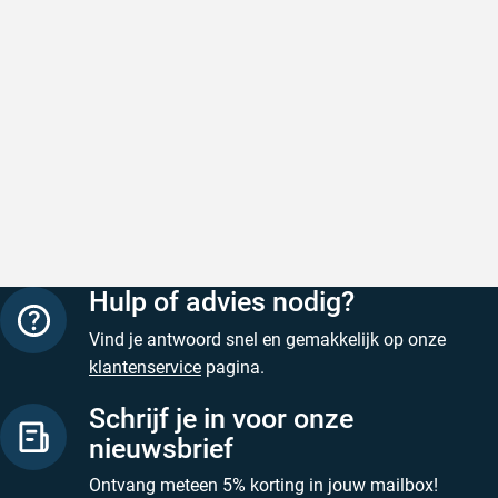
Kom je de kleur liever in het echt bekijken? Kom dan
Snel en correct bezorgd
Prima ver
naar onze verfwinkel in
Roosendaal
. Hier hebben we
Snel en correct bezorgd
Prima ver
een speciale Farrow and Ball showroom waar je
Geschreven door Heleen W. op 6 augustus 2026
Geschreven
Farrow and Ball Great White No 2006 en alle andere
kleuren van Farrow and Ball kunt bekijken en kopen.
Gerelateerde producten
Farrow and Ball kleuren
Farrow and Ball Dead Flat
Farrow and Ball Estate Emulsion
Hulp of advies nodig?
Farrow and Ball Estate Eggshell
Farrow and Ball Modern Emulsion
Vind je antwoord snel en gemakkelijk op onze
Farrow and Ball Full Gloss
klantenservice
pagina.
Farrow and Ball Modern Eggshell
Farrow and Ball Wood Primer & Undercoat
Schrijf je in voor onze
Farrow and Ball Wall Ceiling Primer & Undercoat
nieuwsbrief
Farrow and Ball Metal Primer & Undercoat
Ontvang meteen 5% korting in jouw mailbox!
Farrow and Ball Exterior Eggshell