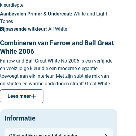
kleurdiepte.
Aanbevolen Primer & Undercoat:
White and Light
Tones
Bijpassende witkleur:
All White
Combineren van Farrow and Ball Great
White 2006
Farrow and Ball Great White No 2006 is een verfijnde
en veelzijdige kleur die een moderne elegantie
toevoegt aan elk interieur. Met zijn subtiele mix van
grijstinten en warme ondertonen straalt Great White
een rustgevende en serene sfeer uit, waardoor het een
Lees meer
populaire keuze is voor zowel moderne als klassieke
interieurs. Als basis kleur voor op muren of plafonds
creëert Great White een gevoel van ruimte en lichtheid.
Informatie
Farrow and Ball raadt de volgende combinaties aan:
Wevet 273
Officieel Farrow and Ball dealer