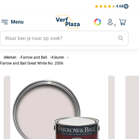
4.68
Bekijk de verfplaza beoord
Mijn be
Menu
Mijn pa
Account men
Naar mi
Mijn kl
Mijn g
Inlogge
Merken
Farrow and Ball
Kleuren
Farrow and Ball Great White No. 2006