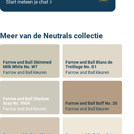
Start meteen je chat
toe als accent kleur bij
Cinder Rose
en Great
White. Deze zachte en warme tint creëert een
rustgevende en ontspannen sfeer, waardoor een
gevoel van comfort en sereniteit ontstaat.
Meer van de Neutrals collectie
Welke Farrow and Ball verf voor de
zakelijk Farrow and Ball kopen
kleur Great White
Onze experts kunnen de kleur Farrow and Ball Great
Farrow and Ball Skimmed
Farrow and Ball Blanc de
White No 2006 voor je in elke soort Farrow and Ball
Milk White No. W7
Treillage No. G1
verf voor je mengen. Dit geeft je keuze uit:
muurverf
,
Farrow and Ball kleuren
Farrow and Ball kleuren
binnenlak
,
buitenlak
en
buitenmuurverf
. Om je te
helpen bij het kiezen van de juiste verf soort voor jouw
project, hebben we een handige video gemaakt. Check
Farrow and Ball Shadow
onze
YouTube pagina
voor meer van dit soort
Gray No. 9904
Farrow and Ball Buff No. 20
Farrow and Ball kleuren
Farrow and Ball kleuren
informatieve video’s.