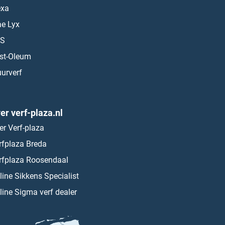
exa
ae Lyx
S
st-Oleum
urverf
er verf-plaza.nl
er Verf-plaza
rfplaza Breda
rfplaza Roosendaal
line Sikkens Specialist
line Sigma verf dealer