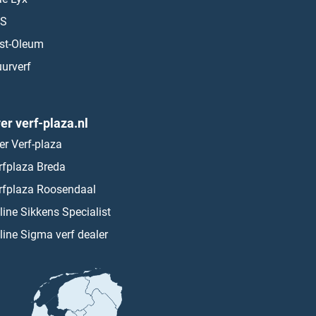
S
st-Oleum
urverf
er verf-plaza.nl
er Verf-plaza
rfplaza Breda
rfplaza Roosendaal
line Sikkens Specialist
line Sigma verf dealer