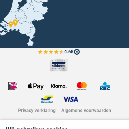
4.68
Bekijk de verfplaza beoordelingen
Privacy verklaring
Algemene voorwaarden