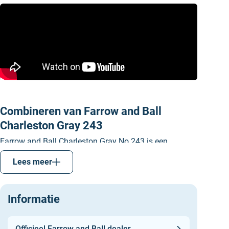
Combineren van Farrow and Ball
Charleston Gray 243
Farrow and Ball Charleston Gray No 243 is een
verfijnde en veelzijdige grijstint die een tijdloze
Lees meer
elegantie toevoegt aan elk interieur. Met zijn diepe en
rijke tonen straalt Charleston Gray een gevoel van rust
en geborgenheid uit, waardoor het een populaire keuze
Informatie
is voor zowel moderne als klassieke interieurs. Of het
nu als hoofd, accent of plint kleur wordt gebruikt,
Officieel Farrow and Ball dealer