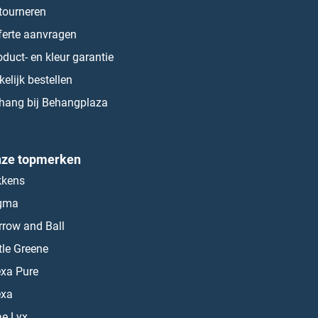
tourneren
ferte aanvragen
oduct- en kleur garantie
kelijk bestellen
hang bij Behangplaza
ze topmerken
kkens
gma
rrow and Ball
ttle Greene
exa Pure
exa
ae Lyx