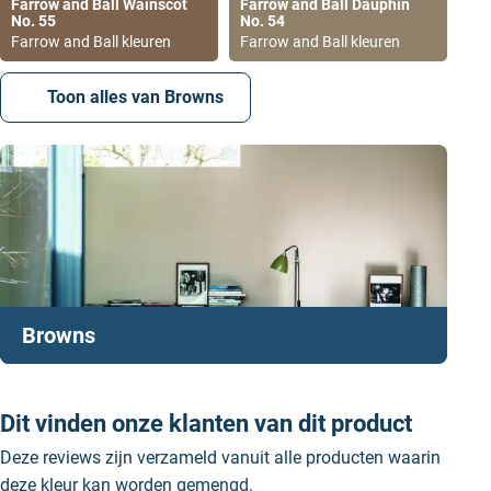
Farrow and Ball Wainscot
Farrow and Ball Dauphin
No. 55
No. 54
wanneer je meer van dit soort handige video’s zoekt.
Farrow and Ball kleuren
Farrow and Ball kleuren
Toon alles van Browns
Browns
De juiste p
rimer & undercoat
voor
Charleston Gray 243
Dit vinden onze klanten van dit product
Dark Tones is de perfect passende primer en
Deze reviews zijn verzameld vanuit alle producten waarin
undercoat kleur voor Farrow and Ball Charleston Gray
deze kleur kan worden gemengd.