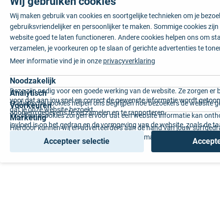
Wij gebruiken cookies
Wij maken gebruik van cookies en soortgelijke technieken om je bezo
gebruiksvriendelijker en persoonlijker te maken. Sommige cookies zij
website goed te laten functioneren. Andere cookies helpen ons om sta
verzamelen, je voorkeuren op te slaan of gerichte advertenties te tone
Meer informatie vind je in onze
privacyverklaring
Noodzakelijk
Deze zijn nodig voor een goede werking van de website. Ze zorgen er 
Analytisch
voor dat aan jou snel en correct de gewenste informatie wordt getoon
Statistische cookies helpen ons begrijpen hoe bezoekers de website g
Voorkeuren
dat je onze website bezoekt.
anoniem gegevens te verzamelen en te rapporteren.
Voorkeurscookies zorgen ervoor dat een website informatie kan onth
Marketing
invloed is op het gedrag en de vormgeving van de website, zoals de t
Hierdoor kunnen wij en adverteerders aan de hand van jouw surfged
voorkeur of de regio waar u woont.
gepersonaliseerde online advertenties en op maat gemaakte content 
Accepteer selectie
Accepte